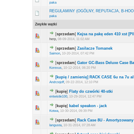
paka
REGULAMINY (OGÓLNY, REPUTACJA, B-HOO
paka
Zwykłe wątki
[
sprzedam
]
Kejsa na pakę eden 410 xst [P
herp,
08-09-2014, 11:02 AM
[
sprzedam
]
Zasilacze Tomanek
Saimon
,
10-20-2014, 07:42 PM
[
sprzedam
]
Gator GC-Bass Deluxe Case B
Korexus
,
10-12-2014, 06:20 PM
[kupię / zamienię] RACK CASE 6u na 7u a
Andrzejoff
,
09-22-2014, 12:10 PM
[
kupię
]
Flaty do czwórki 40-stki
entwistle100
,
10-29-2014, 12:47 PM
[
kupię
]
kabel speakon - jack
Kotwa
,
10-30-2014, 09:39 PM
[
sprzedam
]
Rack Case 8U - Amortyzowany
langusta
,
10-31-2014, 07:28 AM