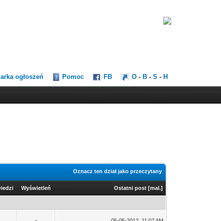
darka ogłoszeń
Pomoc
FB
O
-
B
-
S
-
H
Oznacz ten dział jako przeczytany
iedzi
Wyświetleń
Ostatni post
[
mal.
]
-
05-05-2012, 11:07 AM