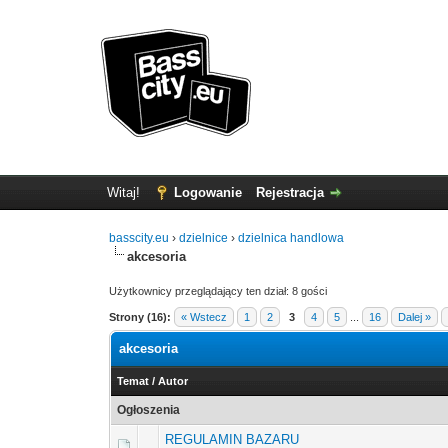
Witaj!
Logowanie
Rejestracja
basscity.eu
›
dzielnice
›
dzielnica handlowa
akcesoria
Użytkownicy przeglądający ten dział: 8 gości
Strony (16):
« Wstecz
1
2
3
4
5
...
16
Dalej »
akcesoria
Temat
/
Autor
Ogłoszenia
REGULAMIN BAZARU