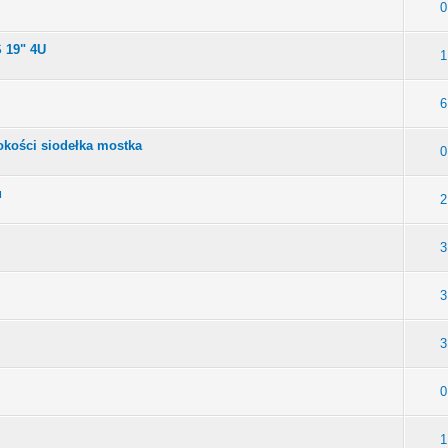
0
 19" 4U
1
6
okości siodełka mostka
0
u
2
3
3
3
0
1