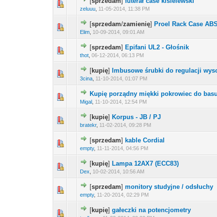
[
sprzedam
]
futerał case kisielewski
zeluuu
,
11-05-2014, 11:38 PM
[
sprzedam
/
zamienię
]
Proel Rack Case ABS
Elim
,
10-09-2014, 09:01 AM
[
sprzedam
]
Epifani UL2 - Głośnik
thot
,
06-12-2014, 06:13 PM
[
kupię
]
Imbusowe śrubki do regulacji wys
3cina
,
11-10-2014, 01:07 PM
Kupię porządny miękki pokrowiec do bas
Migal
,
11-10-2014, 12:54 PM
[
kupię
]
Korpus - JB / PJ
bratekr
,
11-02-2014, 09:28 PM
[
sprzedam
]
kable Cordial
empty
,
11-11-2014, 04:56 PM
[
kupię
]
Lampa 12AX7 (ECC83)
Dex
,
10-02-2014, 10:56 AM
[
sprzedam
]
monitory studyjne / odsłuchy
empty
,
11-20-2014, 02:29 PM
[
kupię
]
gałeczki na potencjometry