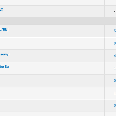
D)
-
ILNIE]
5
0
asowy!
4
lbo 8u
1
0
1
0