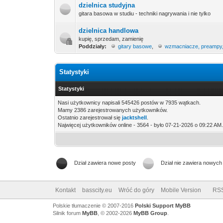
dzielnica studyjna
gitara basowa w studiu - techniki nagrywania i nie tylko
dzielnica handlowa
kupię, sprzedam, zamienię
Poddziały:
gitary basowe
,
wzmacniacze, preampy
Statystyki
Statystyki
Nasi użytkownicy napisali 545426 postów w 7935 wątkach.
Mamy 2386 zarejestrowanych użytkowników.
Ostatnio zarejestrował się
jacktshell
.
Najwięcej użytkowników online - 3564 - było 07-21-2026 o 09:22 AM
Dział zawiera nowe posty
Dział nie zawiera nowych
Kontakt
basscity.eu
Wróć do góry
Mobile Version
RS
Polskie tłumaczenie © 2007-2016
Polski Support MyBB
Silnik forum
MyBB
, © 2002-2026
MyBB Group
.