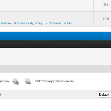
112
1707
, kolumny
,
kostki, efekty, pedały
,
akcesoria
,
inne
.
 postów
Dział zawierający przekierowanie
S