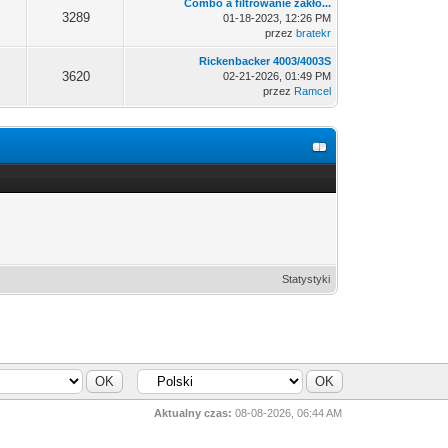
Combo a filtrowanie zakłó...
3289
01-18-2023, 12:26 PM
przez
bratekr
Rickenbacker 4003/4003S
3620
02-21-2026, 01:49 PM
przez
Ramcel
Statystyki
Aktualny czas:
08-08-2026, 06:44 AM