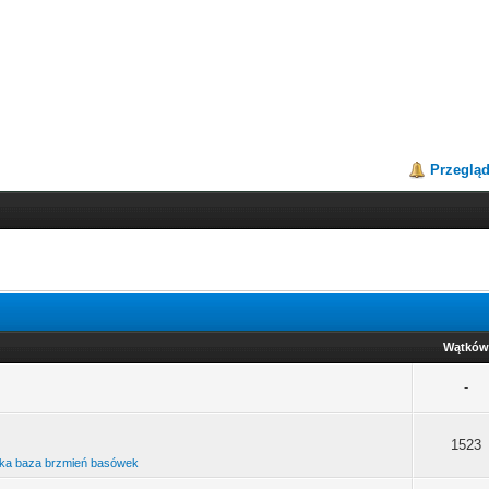
Przeglą
Wątków
-
1523
ska baza brzmień basówek