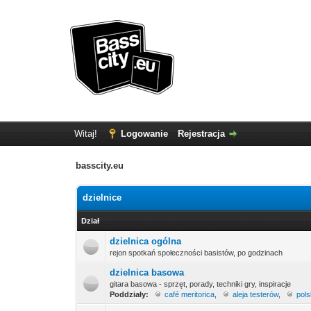
Witaj!
Logowanie
Rejestracja
basscity.eu
dzielnice
Dział
dzielnica ogólna
rejon spotkań społeczności basistów, po godzinach
dzielnica basowa
gitara basowa - sprzęt, porady, techniki gry, inspiracje
Poddziały:
café meritorica
,
aleja testerów
,
pol