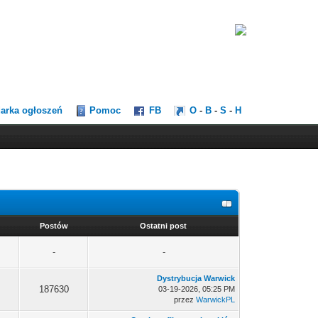
darka ogłoszeń
Pomoc
FB
O
-
B
-
S
-
H
Postów
Ostatni post
-
-
Dystrybucja Warwick
187630
03-19-2026, 05:25 PM
przez
WarwickPL