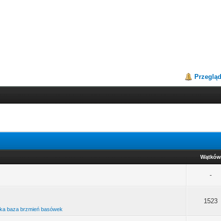
Przeglą
Wątków
-
1523
ska baza brzmień basówek