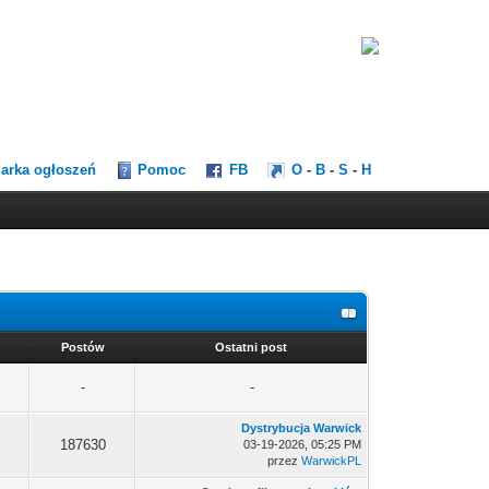
darka ogłoszeń
Pomoc
FB
O
-
B
-
S
-
H
Postów
Ostatni post
-
-
Dystrybucja Warwick
187630
03-19-2026, 05:25 PM
przez
WarwickPL