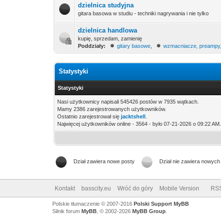
dzielnica studyjna
gitara basowa w studiu - techniki nagrywania i nie tylko
dzielnica handlowa
kupię, sprzedam, zamienię
Poddziały:
gitary basowe
,
wzmacniacze, preampy
Statystyki
Statystyki
Nasi użytkownicy napisali 545426 postów w 7935 wątkach.
Mamy 2386 zarejestrowanych użytkowników.
Ostatnio zarejestrował się
jacktshell
.
Najwięcej użytkowników online - 3564 - było 07-21-2026 o 09:22 AM
Dział zawiera nowe posty
Dział nie zawiera nowych
Kontakt
basscity.eu
Wróć do góry
Mobile Version
RS
Polskie tłumaczenie © 2007-2016
Polski Support MyBB
Silnik forum
MyBB
, © 2002-2026
MyBB Group
.