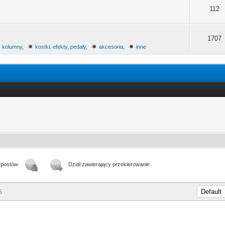
112
1707
, kolumny
,
kostki, efekty, pedały
,
akcesoria
,
inne
.
 postów
Dział zawierający przekierowanie
S