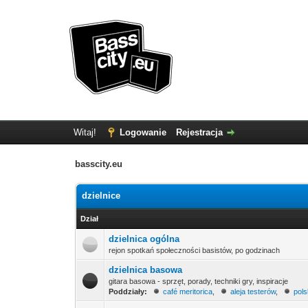
Witaj!
Logowanie
Rejestracja
basscity.eu
dzielnice
Dział
dzielnica ogólna
rejon spotkań społeczności basistów, po godzinach
dzielnica basowa
gitara basowa - sprzęt, porady, techniki gry, inspiracje
Poddziały:
café meritorica
,
aleja testerów
,
pol