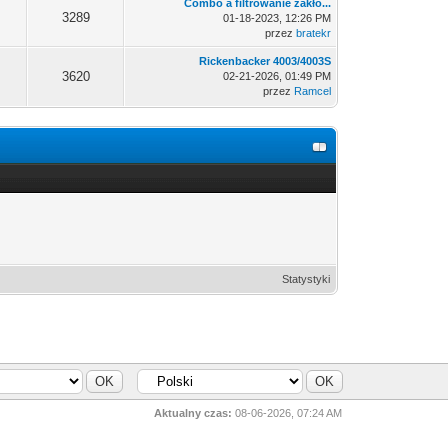
Combo a filtrowanie zakłó...
3289
01-18-2023, 12:26 PM
przez
bratekr
Rickenbacker 4003/4003S
3620
02-21-2026, 01:49 PM
przez
Ramcel
Statystyki
Aktualny czas:
08-06-2026, 07:24 AM