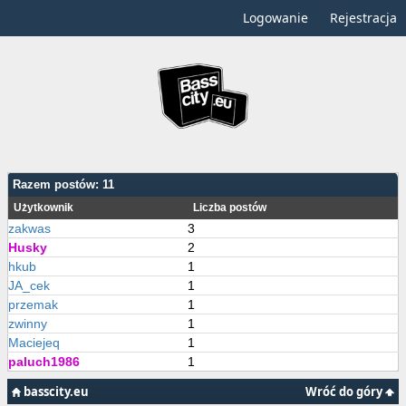
Logowanie
Rejestracja
Razem postów: 11
Użytkownik
Liczba postów
zakwas
3
Husky
2
hkub
1
JA_cek
1
przemak
1
zwinny
1
Maciejeq
1
paluch1986
1
basscity.eu
Wróć do góry