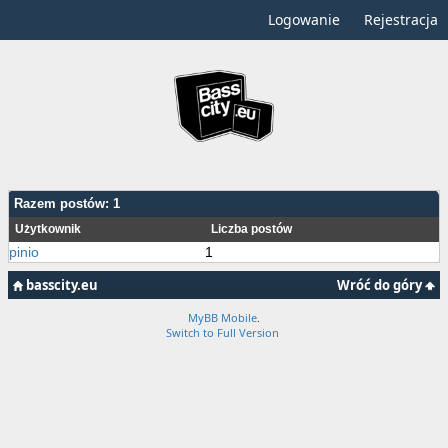
Logowanie
Rejestracja
Razem postów: 1
Użytkownik
Liczba postów
pinio
1
basscity.eu
Wróć do góry
MyBB Mobile
.
Switch to Full Version