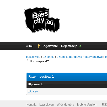
Witaj!
Logowanie
Rejestracja
basscity.eu
›
dzielnice
›
dzielnica handlowa
›
gitary basowe
›
[
Kto napisał?
Razem postów: 1
Użytkownik
JA_cek
Kontakt
basscity.eu
Wróć do góry
Mobile Version
RS