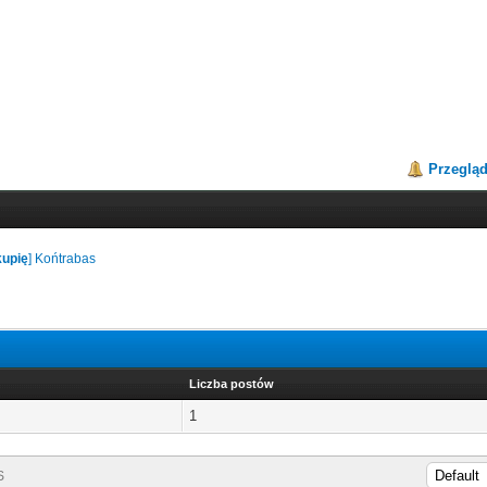
Przeglą
kupię
] Końtrabas
Liczba postów
1
S