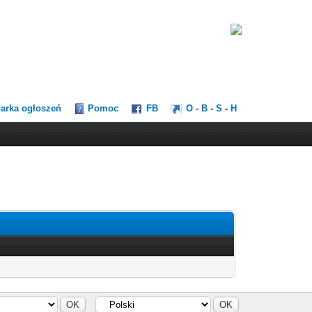
darka ogłoszeń
Pomoc
FB
O
-
B
-
S
-
H