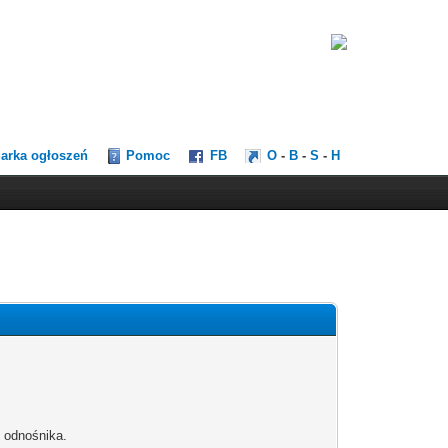
darka ogłoszeń
Pomoc
FB
O
-
B
-
S
-
H
b odnośnika.