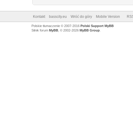
Kontakt
basscity.eu
Wróć do góry
Mobile Version
RS
Polskie tłumaczenie © 2007-2016
Polski Support MyBB
Silnik forum
MyBB
, © 2002-2026
MyBB Group
.