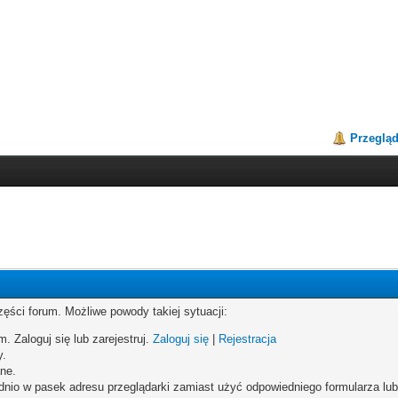
Przeglą
zęści forum. Możliwe powody takiej sytuacji:
. Zaloguj się lub zarejestruj.
Zaloguj się
|
Rejestracja
y.
ne.
dnio w pasek adresu przeglądarki zamiast użyć odpowiedniego formularza lu