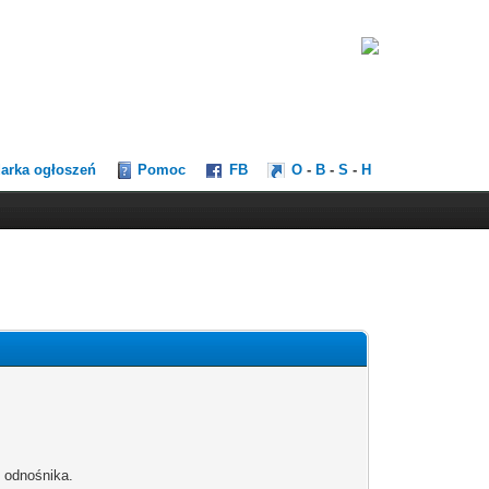
darka ogłoszeń
Pomoc
FB
O
-
B
-
S
-
H
b odnośnika.