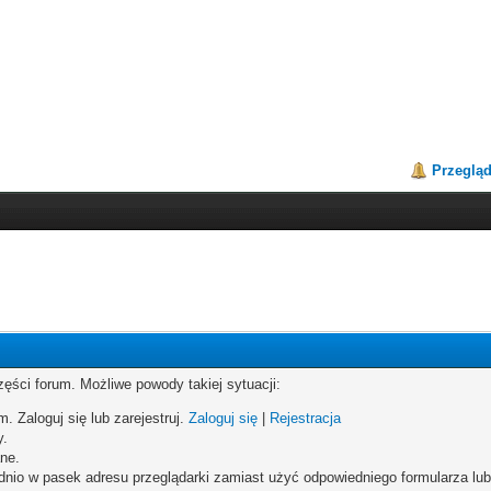
Przeglą
zęści forum. Możliwe powody takiej sytuacji:
. Zaloguj się lub zarejestruj.
Zaloguj się
|
Rejestracja
y.
ne.
dnio w pasek adresu przeglądarki zamiast użyć odpowiedniego formularza lu