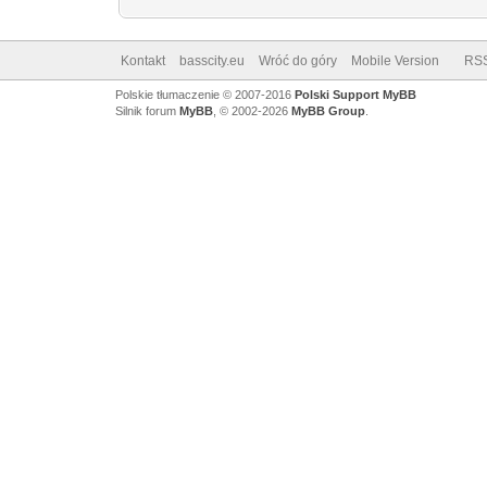
Kontakt
basscity.eu
Wróć do góry
Mobile Version
RS
Polskie tłumaczenie © 2007-2016
Polski Support MyBB
Silnik forum
MyBB
, © 2002-2026
MyBB Group
.