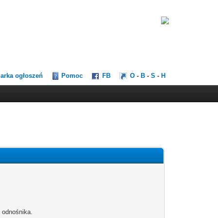
darka ogłoszeń
Pomoc
FB
O
-
B
-
S
-
H
b odnośnika.