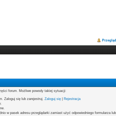
Przeglą
zęści forum. Możliwe powody takiej sytuacji:
. Zaloguj się lub zarejestruj.
Zaloguj się
|
Rejestracja
y.
ne.
dnio w pasek adresu przeglądarki zamiast użyć odpowiedniego formularza lu