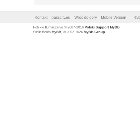
Kontakt
basscity.eu
Wróć do góry
Mobile Version
RS
Polskie tłumaczenie © 2007-2016
Polski Support MyBB
Silnik forum
MyBB
, © 2002-2026
MyBB Group
.