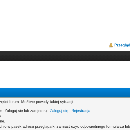
Przeglą
zęści forum. Możliwe powody takiej sytuacji:
. Zaloguj się lub zarejestruj.
Zaloguj się
|
Rejestracja
y.
ne.
dnio w pasek adresu przeglądarki zamiast użyć odpowiedniego formularza lu