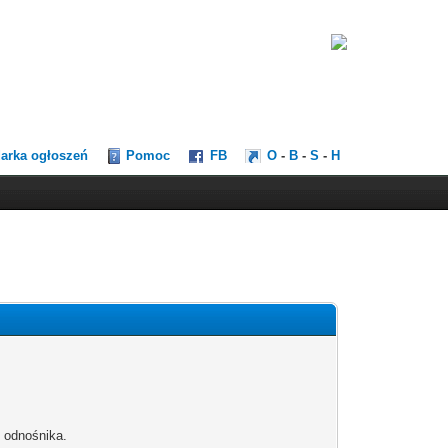
darka ogłoszeń
Pomoc
FB
O
-
B
-
S
-
H
b odnośnika.