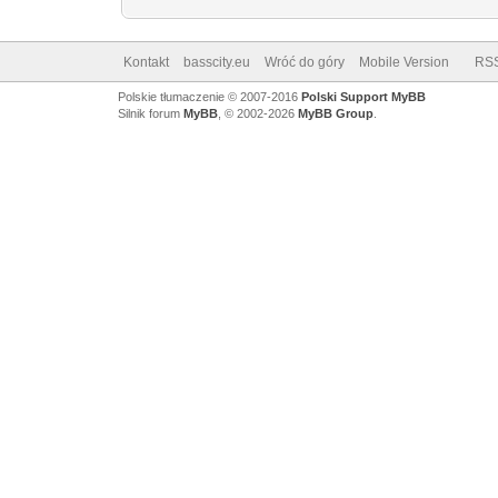
Kontakt
basscity.eu
Wróć do góry
Mobile Version
RS
Polskie tłumaczenie © 2007-2016
Polski Support MyBB
Silnik forum
MyBB
, © 2002-2026
MyBB Group
.