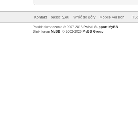
Kontakt
basscity.eu
Wróć do góry
Mobile Version
RS
Polskie tłumaczenie © 2007-2016
Polski Support MyBB
Silnik forum
MyBB
, © 2002-2026
MyBB Group
.