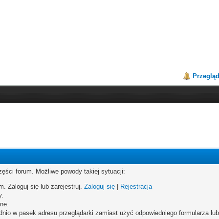
Przeglą
zęści forum. Możliwe powody takiej sytuacji:
. Zaloguj się lub zarejestruj.
Zaloguj się
|
Rejestracja
y.
ne.
dnio w pasek adresu przeglądarki zamiast użyć odpowiedniego formularza lu