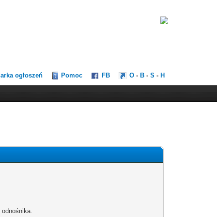
darka ogłoszeń
Pomoc
FB
O
-
B
-
S
-
H
b odnośnika.