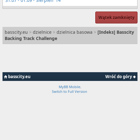
31.07 - 01.09 - Sierpień '14
Wątek zamknięty
basscity.eu
>
dzielnice
>
dzielnica basowa
>
[Indeks] Basscity
Backing Track Challenge
basscity.eu
Wróć do góry
MyBB Mobile
.
Switch to Full Version