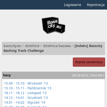
Logowanie
Rejestracja
basscity.eu
>
dzielnice
>
dzielnica basowa
>
[Indeks] Basscity
Backing Track Challenge
Wątek zamknięty
herp
(09-30-2013, 10:04 AM )
15.09 - 15.10 - Wrzesień '13
15.10 - 15.11 - Październik '13
18.11 - 18.12 - Listopad '13
14.12 - 14.01 - Grudzień '13
14.01 - 14.02 - Styczeń '14