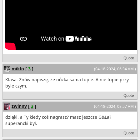
Quote
miklo
[
3
]
(04-18-2024, 06:34 AM )
Klasa. Znów napiszę, że nóżka sama tupie. A nie tupie przy
byle czym.
Quote
zwinny
[
3
]
(04-18-2024, 08:57 AM )
dzięki. a Ty kiedy coś nagrasz? masz jeszcze G&La?
superancki był.
Quote