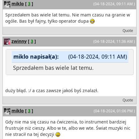
miklo
[
3
]
(04-18-2024, 09:11 AM )
Sprzedałem bas wiele lat temu. Nie mam czasu na granie w
ogóle. Bas był fajny, tylko operator dupa
Quote
zwinny
[
3
]
(04-18-2024, 11:36 AM )
miklo napisał(a):
(04-18-2024, 09:11 AM)
Sprzedałem bas wiele lat temu.
duży błąd. :/ a czas zawsze jakoś byś znalazł.
Quote
miklo
[
3
]
(04-18-2024, 01:06 PM )
Gdy nie ma się czasu na ćwiczenia, to instrument bardziej
frustruje niż cieszy. Albo w te, albo we wte. Świat muzyki nic
nie stracił na tej decyzji