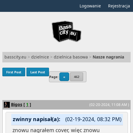
Logowanie
Rejestracja
basscity.eu
>
dzielnice
>
dzielnica basowa
>
Nasze nagrania
First Post
Last Post
Page:
«
462
Bigos
[
1
]
(02-20-2024, 11:08 AM )
zwinny napisał(a):
(02-19-2024, 08:32 PM)
znowu nagrałem cover, więc znowu