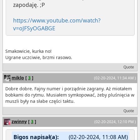
zapodaję. ;P
https://www.youtube.com/watch?
v=oJFSyOGABGE
Smakowicie, kurka no!
Ugrane uczciwie, brzmi rasowo.
Quote
miklo
[
3
]
(02-20-2024, 11:34 AM )
Dobre dobre. Fajny numer i porządnie zagrany. Aż miotałem
bobkami do rytmu. Musiałem symkopować, żeby pluśnięcia w
muszli były na słabe części taktu.
Quote
zwinny
[
3
]
(02-20-2024, 12:10 PM )
Bigos napisał(a):
(02-20-2024, 11:08 AM)