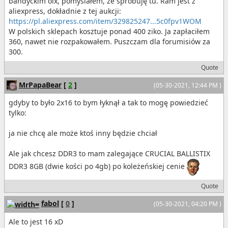
bandyckim olx, pomyślałem, że spróbuję tu. Ram jest z
aliexpress, dokładnie z tej aukcji:
https://pl.aliexpress.com/item/329825247...5c0fpv1WOM
W polskich sklepach kosztuje ponad 400 ziko. Ja zapłaciłem
360, nawet nie rozpakowałem. Puszczam dla forumisiów za
300.
Quote
MrPapaBear
[
2
]
(05-30-2021, 12:44 PM )
gdyby to było 2x16 to bym łyknął a tak to mogę powiedzieć
tylko:
ja nie chcę ale może ktoś inny będzie chciał
Ale jak chcesz DDR3 to mam zalegające CRUCIAL BALLISTIX
DDR3 8GB (dwie kości po 4gb) po koleżeńskiej cenie
Quote
fabol
[
0
]
(05-30-2021, 04:20 PM )
Ale to jest 16 xD