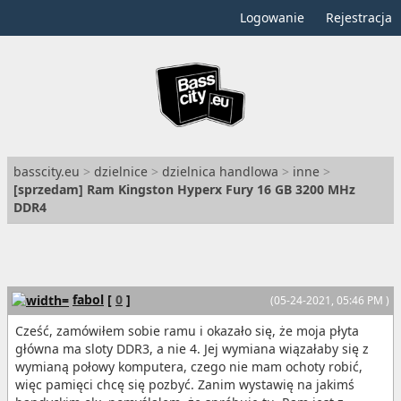
Logowanie
Rejestracja
basscity.eu
>
dzielnice
>
dzielnica handlowa
>
inne
>
[
sprzedam
] Ram Kingston Hyperx Fury 16 GB 3200 MHz
DDR4
fabol
[
0
]
(05-24-2021, 05:46 PM )
Cześć, zamówiłem sobie ramu i okazało się, że moja płyta
główna ma sloty DDR3, a nie 4. Jej wymiana wiązałaby się z
wymianą połowy komputera, czego nie mam ochoty robić,
więc pamięci chcę się pozbyć. Zanim wystawię na jakimś