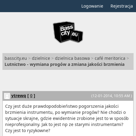
Logowanie
Rejestracja
basscity.eu
>
dzielnice
>
dzielnica basowa
>
café meritorica
>
Lutnictwo - wymiana progów a zmiana jakości brzmienia
ytrewq
[
0
]
(12-01-2014, 10:55 AM )
Czy jest duże prawdopodobieństwo pogorszenia jakości
brzmienia instrumentu, po wymianie progów? Nie chodzi o
sytuacje skrajne, gdzie ewidentnie zrobione jest to w sposób
nieprofesjonalny. Jak to jest np ze starymi instrumentami?
Czy jest to ryzykowne?