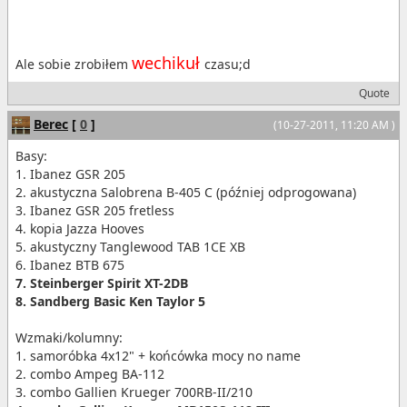
wechikuł
Ale sobie zrobiłem
czasu;d
Quote
Berec
[
0
]
(10-27-2011, 11:20 AM )
Basy:
1. Ibanez GSR 205
2. akustyczna Salobrena B-405 C (później odprogowana)
3. Ibanez GSR 205 fretless
4. kopia Jazza Hooves
5. akustyczny Tanglewood TAB 1CE XB
6. Ibanez BTB 675
7. Steinberger Spirit XT-2DB
8. Sandberg Basic Ken Taylor 5
Wzmaki/kolumny:
1. samoróbka 4x12" + końcówka mocy no name
2. combo Ampeg BA-112
3. combo Gallien Krueger 700RB-II/210