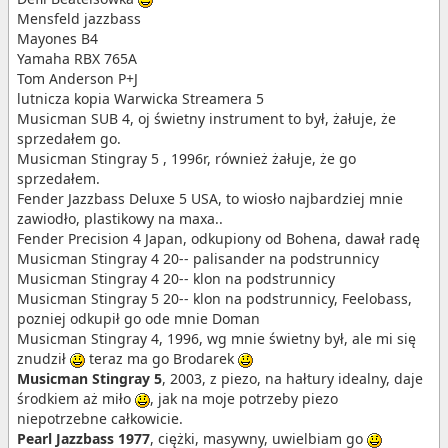
Mensfeld jazzbass
Mayones B4
Yamaha RBX 765A
Tom Anderson P+J
lutnicza kopia Warwicka Streamera 5
Musicman SUB 4, oj świetny instrument to był, żałuje, że
sprzedałem go.
Musicman Stingray 5 , 1996r, również żałuje, że go
sprzedałem.
Fender Jazzbass Deluxe 5 USA, to wiosło najbardziej mnie
zawiodło, plastikowy na maxa..
Fender Precision 4 Japan, odkupiony od Bohena, dawał radę
Musicman Stingray 4 20-- palisander na podstrunnicy
Musicman Stingray 4 20-- klon na podstrunnicy
Musicman Stingray 5 20-- klon na podstrunnicy, Feelobass,
pozniej odkupił go ode mnie Doman
Musicman Stingray 4, 1996, wg mnie świetny był, ale mi się
znudził
teraz ma go Brodarek
Musicman Stingray 5
, 2003, z piezo, na hałtury idealny, daje
środkiem aż miło
, jak na moje potrzeby piezo
niepotrzebne całkowicie.
Pearl Jazzbass 1977
, ciężki, masywny, uwielbiam go