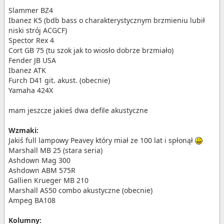
Slammer BZ4
Ibanez K5 (bdb bass o charakterystycznym brzmieniu lubił
niski strój ACGCF)
Spector Rex 4
Cort GB 75 (tu szok jak to wiosło dobrze brzmiało)
Fender JB USA
Ibanez ATK
Furch D41 git. akust. (obecnie)
Yamaha 424X
mam jeszcze jakieś dwa defile akustyczne
Wzmaki:
Jakiś full lampowy Peavey który miał ze 100 lat i spłonął
Marshall MB 25 (stara seria)
Ashdown Mag 300
Ashdown ABM 575R
Gallien Krueger MB 210
Marshall AS50 combo akustyczne (obecnie)
Ampeg BA108
Kolumny: