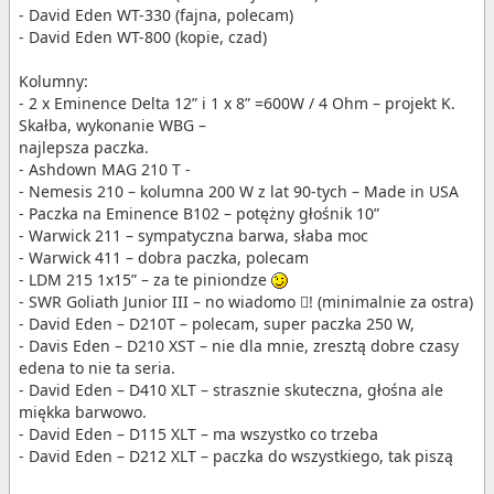
- David Eden WT-330 (fajna, polecam)
- David Eden WT-800 (kopie, czad)
Kolumny:
- 2 x Eminence Delta 12” i 1 x 8” =600W / 4 Ohm – projekt K.
Skałba, wykonanie WBG –
najlepsza paczka.
- Ashdown MAG 210 T -
- Nemesis 210 – kolumna 200 W z lat 90-tych – Made in USA
- Paczka na Eminence B102 – potężny głośnik 10”
- Warwick 211 – sympatyczna barwa, słaba moc
- Warwick 411 – dobra paczka, polecam
- LDM 215 1x15” – za te piniondze
- SWR Goliath Junior III – no wiadomo ! (minimalnie za ostra)
- David Eden – D210T – polecam, super paczka 250 W,
- Davis Eden – D210 XST – nie dla mnie, zresztą dobre czasy
edena to nie ta seria.
- David Eden – D410 XLT – strasznie skuteczna, głośna ale
miękka barwowo.
- David Eden – D115 XLT – ma wszystko co trzeba
- David Eden – D212 XLT – paczka do wszystkiego, tak piszą