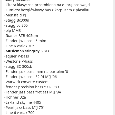
-Gitara klasyczna przerobiona na gitarę basową;d
-Lutniczy bezgłówkowy bas z korpusem z plastiku
-Mensfeld PJ
-Stagg Bc300n
-stagg bc 305
-olp MM3
-Ibanez BTB 405qm
-Fender jazz bass 5 mim
-Line 6 variax 705
-
Musicman stingray 5 '93
-squier P-bass
-Westone P-bass
-stagg BC 300sb
-Fender jazz bass mim na bartolini '01
-Fender jazz bass 62 RI MIJ '06
-Warwick corvette custom
-fender precision bass 57 RI '89
-Fender jazz bass fretless MIJ '94
-Hohner B2a
-Lakland skyline 4405
-Pearl jazz bass MIJ 75'
-Line 6 variax 700