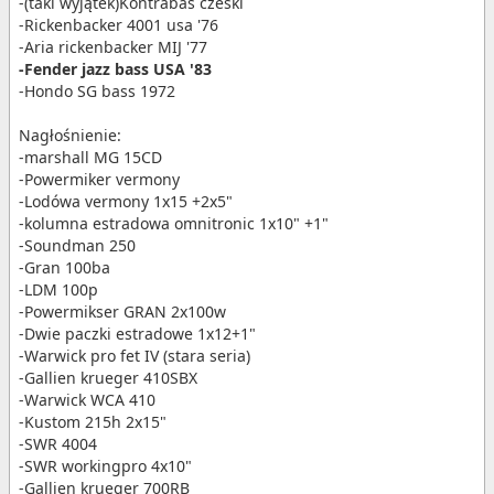
-(taki wyjątek)Kontrabas czeski
-Rickenbacker 4001 usa '76
-Aria rickenbacker MIJ '77
-Fender jazz bass USA '83
-Hondo SG bass 1972
Nagłośnienie:
-marshall MG 15CD
-Powermiker vermony
-Lodówa vermony 1x15 +2x5"
-kolumna estradowa omnitronic 1x10" +1"
-Soundman 250
-Gran 100ba
-LDM 100p
-Powermikser GRAN 2x100w
-Dwie paczki estradowe 1x12+1"
-Warwick pro fet IV (stara seria)
-Gallien krueger 410SBX
-Warwick WCA 410
-Kustom 215h 2x15"
-SWR 4004
-SWR workingpro 4x10"
-Gallien krueger 700RB