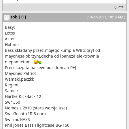
Quote
rob
[
0
]
(10-27-2011, 10:14 AM )
Basy:
Lotos
Aster
Hohner
Bass składany przez mojego kumpla WBG:gryf od
mayonesa(obrzyn),decha od ibaneza,elektrownia
niepamietam
Precel,azjata na seymour duncan P+J
Mayones Patriot
Wzmaki,paczki:
Regent
Samick
Hartke KickBack 12
Swr 350
Nemesis 2x10 (stara wersja usa)
Swr Goliath III 8 ohm
Swr mo'BASS
Phil Jones Bass Flightcase BG-150