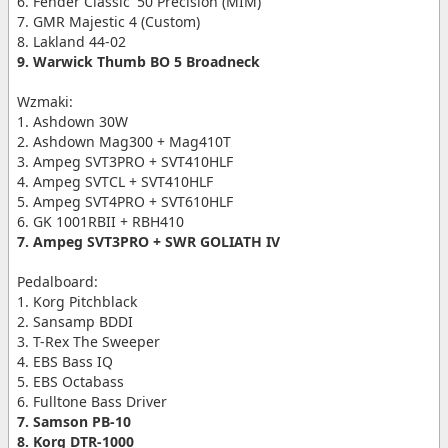
6. Fender Classic '50 Precision (MIM)
7. GMR Majestic 4 (Custom)
8. Lakland 44-02
9. Warwick Thumb BO 5 Broadneck
Wzmaki:
1. Ashdown 30W
2. Ashdown Mag300 + Mag410T
3. Ampeg SVT3PRO + SVT410HLF
4. Ampeg SVTCL + SVT410HLF
5. Ampeg SVT4PRO + SVT610HLF
6. GK 1001RBII + RBH410
7. Ampeg SVT3PRO + SWR GOLIATH IV
Pedalboard:
1. Korg Pitchblack
2. Sansamp BDDI
3. T-Rex The Sweeper
4. EBS Bass IQ
5. EBS Octabass
6. Fulltone Bass Driver
7. Samson PB-10
8. Korg DTR-1000