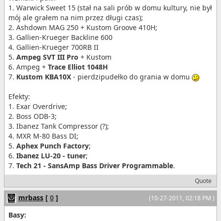
1. Warwick Sweet 15 (stał na sali prób w domu kultury, nie był
mój ale grałem na nim przez długi czas);
2. Ashdown MAG 250 + Kustom Groove 410H;
3. Gallien-Krueger Backline 600
4. Gallien-Krueger 700RB II
5.
Ampeg SVT III Pro
+ Kustom
6. Ampeg +
Trace Elliot 1048H
7.
Kustom KBA10X
- pierdzipudełko do grania w domu
Efekty:
1. Exar Overdrive;
2. Boss ODB-3;
3. Ibanez Tank Compressor (?);
4. MXR M-80 Bass DI;
5.
Aphex Punch Factory
;
6.
Ibanez LU-20 - tuner
;
7.
Tech 21 - SansAmp Bass Driver Programmable
.
Quote
mrbass
[
0
]
(10-27-2011, 02:18 PM )
Basy: