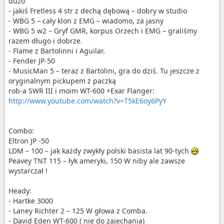
dużo
- jakiś Fretless 4 str z dechą dębową – dobry w studio
- WBG 5 – cały klon z EMG – wiadomo, za jasny
- WBG 5 w2 – Gryf GMR, korpus Orzech i EMG – graliśmy
razem długo i dobrze.
- Flame z Bartolinni i Aguilar.
- Fender JP-50
- MusicMan 5 – teraz z Bartolini, gra do dziś. Tu jeszcze z
oryginalnym pickupem z paczką
rob-a SWR III i moim WT-600 +Exar Flanger:
http://www.youtube.com/watch?v=T5kE6oy6PyY
Combo:
Eltron JP -50
LDM – 100 – jak każdy zwykły polski basista lat 90-tych
Peavey TNT 115 – łyk ameryki, 150 W niby ale zawsze
wystarczał !
Heady:
- Hartke 3000
- Laney Richter 2 – 125 W głowa z Comba.
- David Eden WT-600 ( nie do zajechania)