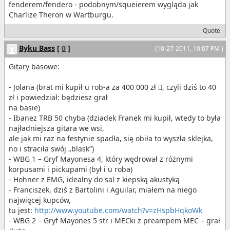
fenderem/fendero - podobnym/squeierem wygląda jak
Charlize Theron w Wartburgu.
Quote
Byku Bass
[
0
]
(10-27-2011, 10:07 PM )
Gitary basowe:
- Jolana (brat mi kupił u rob-a za 400 000 zł , czyli dziś to 40
zł i powiedział: będziesz grał
na basie)
- Ibanez TRB 50 chyba (dziadek Franek mi kupił, wtedy to była
najładniejsza gitara we wsi,
ale jak mi raz na festynie spadła, się obiła to wyszła sklejka,
no i straciła swój „blask”)
- WBG 1 – Gryf Mayonesa 4, który wędrował z różnymi
korpusami i pickupami (był i u roba)
- Hohner z EMG, idealny do sal z kiepską akustyką
- Franciszek, dziś z Bartolini i Aguilar, miałem na niego
najwięcej kupców,
tu jest:
http://www.youtube.com/watch?v=zHspbHqkoWk
- WBG 2 – Gryf Mayones 5 str i MECki z preampem MEC – grał