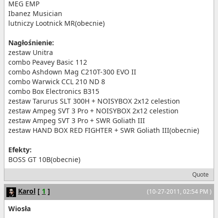
MEG EMP
Ibanez Musician
lutniczy Lootnick MR(obecnie)
Nagłośnienie:
zestaw Unitra
combo Peavey Basic 112
combo Ashdown Mag C210T-300 EVO II
combo Warwick CCL 210 ND 8
combo Box Electronics B315
zestaw Tarurus SLT 300H + NOISYBOX 2x12 celestion
zestaw Ampeg SVT 3 Pro + NOISYBOX 2x12 celestion
zestaw Ampeg SVT 3 Pro + SWR Goliath III
zestaw HAND BOX RED FIGHTER + SWR Goliath III(obecnie)
Efekty:
BOSS GT 10B(obecnie)
Quote
Karol
[
1
]
(10-27-2011, 02:54 PM )
Wiosła