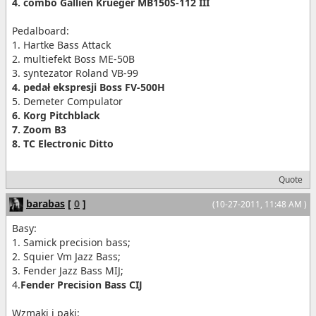
4. combo Gallien Krueger MB150S-112 III
Pedalboard:
1. Hartke Bass Attack
2. multiefekt Boss ME-50B
3. syntezator Roland VB-99
4. pedał ekspresji Boss FV-500H
5. Demeter Compulator
6. Korg Pitchblack
7. Zoom B3
8. TC Electronic Ditto
Quote
barabas
[
0
]
(10-27-2011, 11:48 AM )
Basy:
1. Samick precision bass;
2. Squier Vm Jazz Bass;
3. Fender Jazz Bass MIJ;
4.
Fender Precision Bass CIJ
Wzmaki i paki: