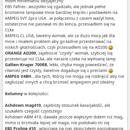
moim mniemaniu bezjajeczny
EBS Fafner...wszystko się zgadzało, ale jednak pełne
brzmienie lampowe mnie bardziej kręciło i postawiłem na
AMPEG SVT 2pro USA ..w połączeniu z casem ważył tone,
ostatecznie nie pasował mi do konca, przesiadłem się na
CLke
AMPEG CL USA, świetny wzmak, ale za dużo mocy jak dla
mnie i miałem problem aby go ładnie przesterować na
niskich głośnościach, czyli przesiadłem się na AD200
ORANGE AD200
, zajebiscie "czysty" wzmak, szybciej się
przesteruje niż CLka..ale narazie czeka na wymianę lamp
Gallien-Kruger 700RB
, lekki, chyba mogę powiedzieć, że
również jest czysty, świetnie dogaduje się z preclami
AMPEG V4BH
...dla tych, którzy nie mogą się rozkręcić aby nie
zagłuszać innych a chcą brzmieć ampegiem jest idealny
Kolumny
w kolejności:
Ashdown mag410
, zajebisty stosunek kasa/jakość, ale
szukałem czegość czystszego
Ashdown ABM 410, dawała jeszcze większym dołem niż mag,
mimo iż brzmiała lepiej od maga, nie podobało mi się
EBS Proline 410
..wlasciwie na niej skonczyłem poszukiwania