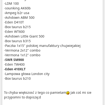
-LDM 100
-sounking AK60b
-Ampeg b2r usa
-Ashdown ABM 500
-Eden D410T
-Box taurus b215
-Eden WT600
-Ashdown Little Giant 500
-Box taurus b315
-Paczka 1x15" polskiej manufaktury chujwiejakiej
-Vermona 2x12" combo
-Vermona 1x12" combo
-SWR SM900
-Eden TW400
-Eden 410XLT
-Lampowa głowa London city
-Box taurus b210
To chyba większosć z tego co pamietam
Jak coś mi sie
przypomni to dopiszę;d