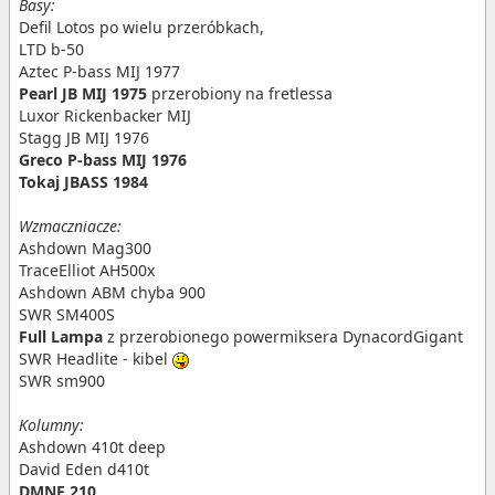
Basy:
Defil Lotos po wielu przeróbkach,
LTD b-50
Aztec P-bass MIJ 1977
Pearl JB MIJ 1975
przerobiony na fretlessa
Luxor Rickenbacker MIJ
Stagg JB MIJ 1976
Greco P-bass MIJ 1976
Tokaj JBASS 1984
Wzmaczniacze:
Ashdown Mag300
TraceElliot AH500x
Ashdown ABM chyba 900
SWR SM400S
Full Lampa
z przerobionego powermiksera DynacordGigant
SWR Headlite - kibel
SWR sm900
Kolumny:
Ashdown 410t deep
David Eden d410t
DMNF 210