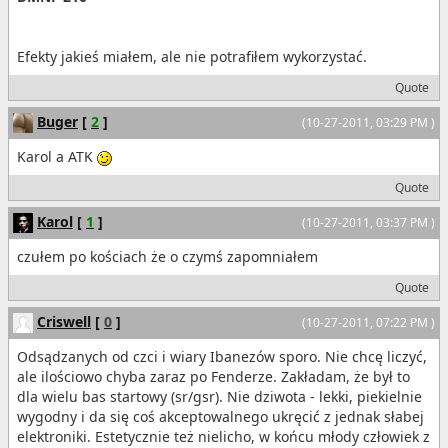
Efekty jakieś miałem, ale nie potrafiłem wykorzystać.
Quote
Buger
[
2
]
(10-27-2011, 03:29 PM )
Karol a ATK
Quote
Karol
[
1
]
(10-27-2011, 03:37 PM )
czułem po kościach że o czymś zapomniałem
Quote
Criswell
[
0
]
(10-27-2011, 07:22 PM )
Odsądzanych od czci i wiary Ibanezów sporo. Nie chcę liczyć,
ale ilościowo chyba zaraz po Fenderze. Zakładam, że był to
dla wielu bas startowy (sr/gsr). Nie dziwota - lekki, piekielnie
wygodny i da się coś akceptowalnego ukręcić z jednak słabej
elektroniki. Estetycznie też nielicho, w końcu młody człowiek z