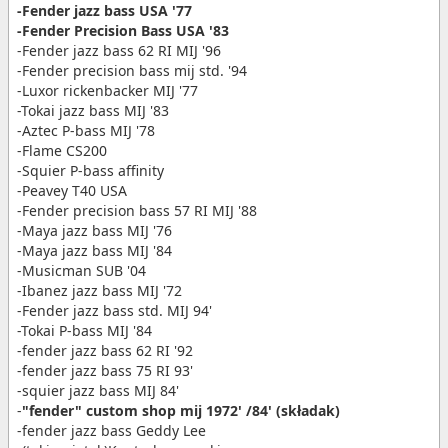
-Fender jazz bass USA '77
-Fender Precision Bass USA '83
-Fender jazz bass 62 RI MIJ '96
-Fender precision bass mij std. '94
-Luxor rickenbacker MIJ '77
-Tokai jazz bass MIJ '83
-Aztec P-bass MIJ '78
-Flame CS200
-Squier P-bass affinity
-Peavey T40 USA
-Fender precision bass 57 RI MIJ '88
-Maya jazz bass MIJ '76
-Maya jazz bass MIJ '84
-Musicman SUB '04
-Ibanez jazz bass MIJ '72
-Fender jazz bass std. MIJ 94'
-Tokai P-bass MIJ '84
-fender jazz bass 62 RI '92
-fender jazz bass 75 RI 93'
-squier jazz bass MIJ 84'
-
"fender" custom shop mij 1972' /84' (składak)
-fender jazz bass Geddy Lee