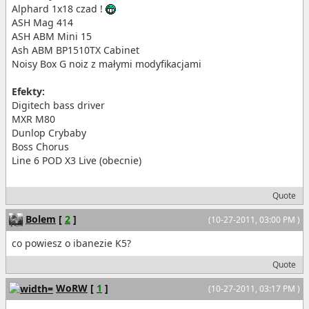
Alphard 1x18 czad !
ASH Mag 414
ASH ABM Mini 15
Ash ABM BP1510TX Cabinet
Noisy Box G noiz z małymi modyfikacjami
Efekty:
Digitech bass driver
MXR M80
Dunlop Crybaby
Boss Chorus
Line 6 POD X3 Live (obecnie)
Quote
Bolem
[
2
]
(10-27-2011, 03:00 PM )
co powiesz o ibanezie K5?
Quote
WoRW
[
1
]
(10-27-2011, 03:17 PM )