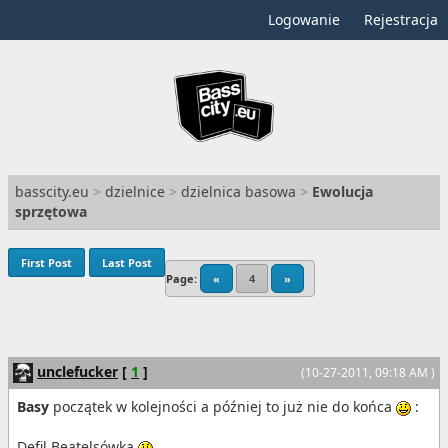
Logowanie
Rejestracja
basscity.eu
>
dzielnice
>
dzielnica basowa
>
Ewolucja
sprzętowa
First Post
Last Post
Page:
«
4
»
unclefucker
[
1
]
(10-27-2011, 09:18 AM )
Basy
początek w kolejności a później to już nie do końca
:
Defil Beatelsówka