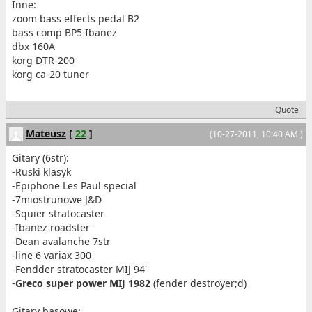
Inne:
zoom bass effects pedal B2
bass comp BP5 Ibanez
dbx 160A
korg DTR-200
korg ca-20 tuner
Quote
Mateusz
[
22
]
(10-27-2011, 10:40 AM )
Gitary (6str):
-Ruski klasyk
-Epiphone Les Paul special
-7miostrunowe J&D
-Squier stratocaster
-Ibanez roadster
-Dean avalanche 7str
-line 6 variax 300
-Fendder stratocaster MIJ 94'
-
Greco super power MIJ 1982
(fender destroyer;d)
Gitary basowe: