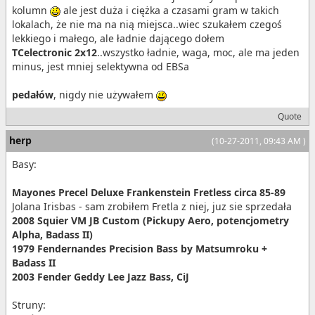
kolumn
ale jest duża i ciężka a czasami gram w takich
lokalach, że nie ma na nią miejsca..wiec szukałem czegoś
lekkiego i małego, ale ładnie dającego dołem
TCelectronic 2x12
..wszystko ładnie, waga, moc, ale ma jeden
minus, jest mniej selektywna od EBSa
pedałów
, nigdy nie używałem
Quote
herp
(10-27-2011, 09:43 AM )
Basy:
Mayones Precel Deluxe Frankenstein Fretless circa 85-89
Jolana Irisbas - sam zrobiłem Fretla z niej, juz sie sprzedała
2008 Squier VM JB Custom (Pickupy Aero, potencjometry
Alpha, Badass II)
1979 Fendernandes Precision Bass by Matsumroku +
Badass II
2003 Fender Geddy Lee Jazz Bass, CiJ
Struny: