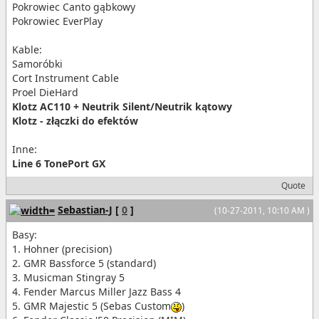
Pokrowiec Canto gąbkowy
Pokrowiec EverPlay
Kable:
Samoróbki
Cort Instrument Cable
Proel DieHard
Klotz AC110 + Neutrik Silent/Neutrik kątowy
Klotz - złączki do efektów
Inne:
Line 6 TonePort GX
Quote
Sebastian-J
[
0
]
(10-27-2011, 10:10 AM )
Basy:
1. Hohner (precision)
2. GMR Bassforce 5 (standard)
3. Musicman Stingray 5
4. Fender Marcus Miller Jazz Bass 4
5. GMR Majestic 5 (Sebas Custom
)