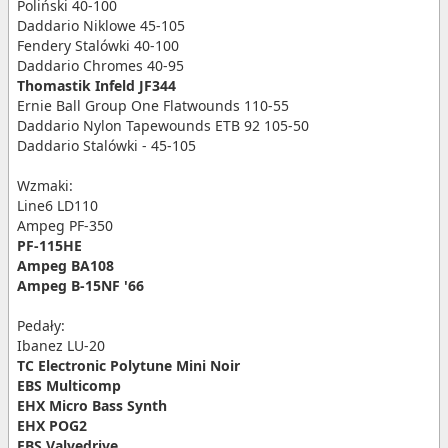
Poliński 40-100
Daddario Niklowe 45-105
Fendery Stalówki 40-100
Daddario Chromes 40-95
Thomastik Infeld JF344
Ernie Ball Group One Flatwounds 110-55
Daddario Nylon Tapewounds ETB 92 105-50
Daddario Stalówki - 45-105
Wzmaki:
Line6 LD110
Ampeg PF-350
PF-115HE
Ampeg BA108
Ampeg B-15NF '66
Pedały:
Ibanez LU-20
TC Electronic Polytune Mini Noir
EBS Multicomp
EHX Micro Bass Synth
EHX POG2
EBS Valvedrive