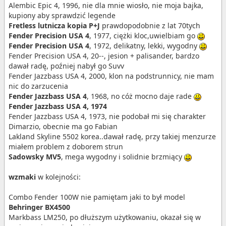
Alembic Epic 4, 1996, nie dla mnie wiosło, nie moja bajka,
kupiony aby sprawdzić legende
Fretless lutnicza kopia P+J
prawdopodobnie z lat 70tych
Fender Precision USA 4
, 1977, ciężki kloc,uwielbiam go
Fender Precision USA 4
, 1972, delikatny, lekki, wygodny
Fender Precision USA 4, 20--, jesion + palisander, bardzo
dawał radę, poźniej nabył go Suvv
Fender Jazzbass USA 4, 2000, klon na podstrunnicy, nie mam
nic do zarzucenia
Fender Jazzbass USA 4
, 1968, no cóż mocno daje rade
Fender Jazzbass USA 4, 1974
Fender Jazzbass USA 4, 1973, nie podobał mi się charakter
Dimarzio, obecnie ma go Fabian
Lakland Skyline 5502 korea..dawał radę, przy takiej menzurze
miałem problem z doborem strun
Sadowsky MV5
, mega wygodny i solidnie brzmiący
wzmaki
w kolejności:
Combo Fender 100W nie pamiętam jaki to był model
Behringer BX4500
Markbass LM250, po dłuższym użytkowaniu, okazał się w