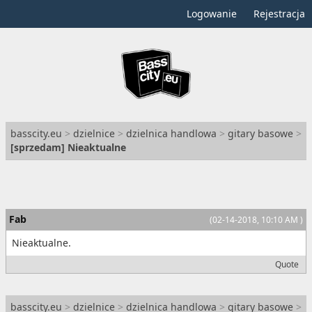
Logowanie
Rejestracja
basscity.eu
>
dzielnice
>
dzielnica handlowa
>
gitary basowe
>
[
sprzedam
] Nieaktualne
Fab
(02-14-2018, 10:10 AM )
Nieaktualne.
Quote
basscity.eu
>
dzielnice
>
dzielnica handlowa
>
gitary basowe
>