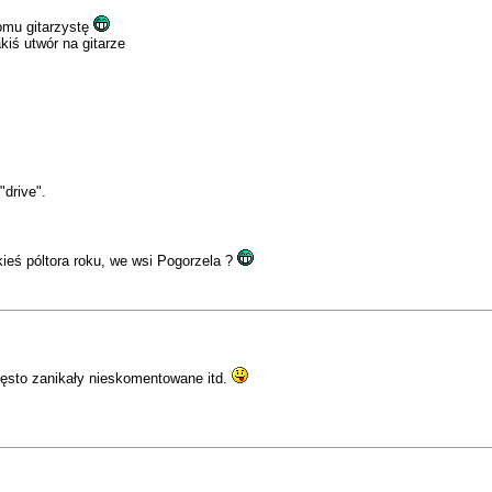
omu gitarzystę
iś utwór na gitarze
"drive".
akieś póltora roku, we wsi Pogorzela ?
zęsto zanikały nieskomentowane itd.