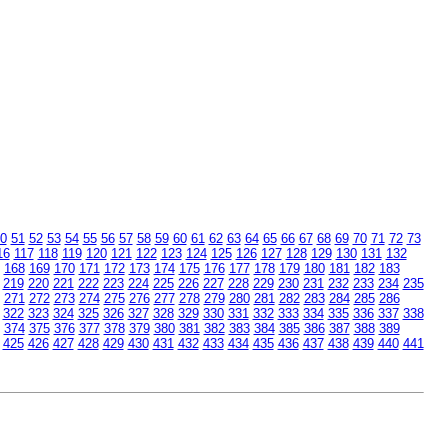
0
51
52
53
54
55
56
57
58
59
60
61
62
63
64
65
66
67
68
69
70
71
72
73
16
117
118
119
120
121
122
123
124
125
126
127
128
129
130
131
132
168
169
170
171
172
173
174
175
176
177
178
179
180
181
182
183
219
220
221
222
223
224
225
226
227
228
229
230
231
232
233
234
235
271
272
273
274
275
276
277
278
279
280
281
282
283
284
285
286
322
323
324
325
326
327
328
329
330
331
332
333
334
335
336
337
338
374
375
376
377
378
379
380
381
382
383
384
385
386
387
388
389
425
426
427
428
429
430
431
432
433
434
435
436
437
438
439
440
441