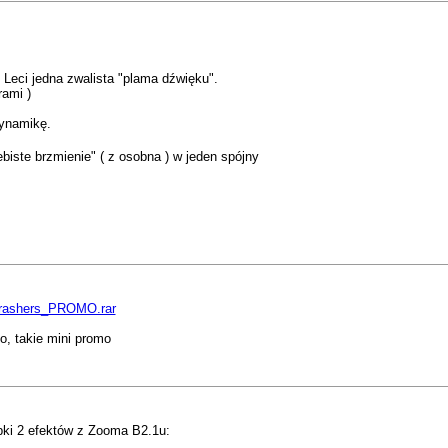
 Leci jedna zwalista "plama dźwięku".
rami )
dynamikę.
biste brzmienie" ( z osobna ) w jeden spójny
thrashers_PROMO.rar
, takie mini promo
óbki 2 efektów z Zooma B2.1u: