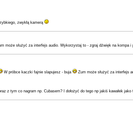
 szybkiego, zwykłą kamerą
m może służyć za interfejs audio. Wykorzystaj to - zgraj dźwięk na kompa i
W próbce kaczki fajnie slapujesz - buja
Zum może służyć za interfejs au
raz z tym co nagram np. Cubasem? I dołożyć do tego np jakiś kawałek jako tł