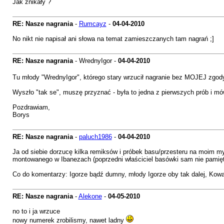
Jak znikały ?
RE: Nasze nagrania
-
Rumcayz
-
04-04-2010
No nikt nie napisał ani słowa na temat zamieszczanych tam nagrań ;]
RE: Nasze nagrania
- WrednyIgor -
04-04-2010
Tu młody "WrednyIgor", którego stary wrzucił nagranie bez MOJEJ zgody,
Wyszło "tak se", muszę przyznać - była to jedna z pierwszych prób i 
Pozdrawiam,
Borys
RE: Nasze nagrania
-
paluch1986
-
04-04-2010
Ja od siebie dorzucę kilka remiksów i próbek basu/przesteru na moim 
montowanego w Ibanezach (poprzedni właściciel basówki sam nie pamięt
Co do komentarzy: Igorze bądź dumny, młody Igorze oby tak dalej, Kow
RE: Nasze nagrania
-
Alekone
-
04-05-2010
no to i ja wrzuce
nowy numerek zrobilismy, nawet ladny