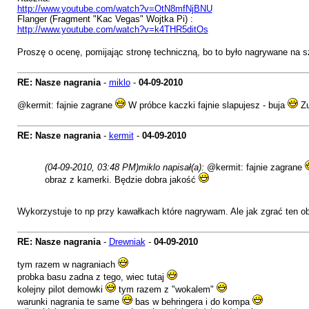
http://www.youtube.com/watch?v=OtN8mfNjBNU
Flanger (Fragment "Kac Vegas" Wojtka Pi) :
http://www.youtube.com/watch?v=k4THR5ditOs
Proszę o ocenę, pomijając stronę techniczną, bo to było nagrywane na
RE: Nasze nagrania
-
miklo
-
04-09-2010
@kermit: fajnie zagrane
W próbce kaczki fajnie slapujesz - buja
Zu
RE: Nasze nagrania
-
kermit
-
04-09-2010
(04-09-2010, 03:48 PM)
miklo napisał(a):
@kermit: fajnie zagrane
obraz z kamerki. Będzie dobra jakość
Wykorzystuje to np przy kawałkach które nagrywam. Ale jak zgrać ten ob
RE: Nasze nagrania
-
Drewniak
-
04-09-2010
tym razem w nagraniach
probka basu zadna z tego, wiec tutaj
kolejny pilot demowki
tym razem z "wokalem"
warunki nagrania te same
bas w behringera i do kompa