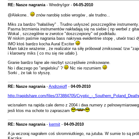
RE: Nasze nagrania
- WrednyIgor -
04-05-2010
@Alekone..
znów narobię sobie wrogów , ale trudno...
Miks za bardzo "hałaśliwy" . Trudno usłyszeć poszczególne instrumenty.
Pasma brzmienia instrumentów nakładają się na siebie ( np werbel z gita
Wokal , szczególnie w zwrotce "doszczepiony" od podkładu.
W niskim paśmie nagrania bass nakrywa ewidentnie stopę , utwór traci 
IMO ktoś bardzo kocha Aural Exciter
Mam także wrażenie , że realizator na siłę próbował zmiksować tzw "zaje
i klarowny miks ( co mu się nie udało ).
Granie bardzo fajne ale niezbyt szczęśliwie zmiksowane.
No i dlaczego po "angielsku" ?
Nic nie rozumiem
Sorki , że tak to słyszę.
RE: Nasze nagrania
-
Andrzejoff
-
04-09-2010
http://rapidshare.com/files/373884705/Cryptic_-_Southern_Poland_Dea
wcisnalem na rapida cale demo z 2004 i dwa numery z pelnowymiarowego
jesli ktos ma ochote to zapraszam
RE: Nasze nagrania
-
kermit
-
04-09-2010
A ja wczoraj nagrałem coś skromniutkiego, na jutuba. W sumie to są pr
Kaczka: