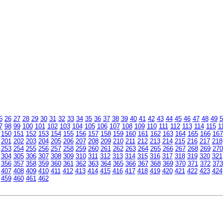
5
26
27
28
29
30
31
32
33
34
35
36
37
38
39
40
41
42
43
44
45
46
47
48
49
5
7
98
99
100
101
102
103
104
105
106
107
108
109
110
111
112
113
114
115
1
150
151
152
153
154
155
156
157
158
159
160
161
162
163
164
165
166
167
201
202
203
204
205
206
207
208
209
210
211
212
213
214
215
216
217
218
253
254
255
256
257
258
259
260
261
262
263
264
265
266
267
268
269
270
304
305
306
307
308
309
310
311
312
313
314
315
316
317
318
319
320
321
356
357
358
359
360
361
362
363
364
365
366
367
368
369
370
371
372
373
407
408
409
410
411
412
413
414
415
416
417
418
419
420
421
422
423
424
459
460
461
462