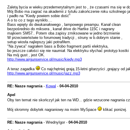
Zaletą bycia w wieku przedemerytalnym jest to , że czasami ma się w d
Mój Bobo ma zagrać na akademii z tytułu zakończenie roku szkolnego jak
i padło na "Kiedy powiem sobie dość"
A o to co z tego wynikło....
Bass wpięty do dwukanałowego , lampowego preampu. Kanał clean
bezpośrednio do miksera , kanał drive do Hartke 115C i nagrany
majkiem SM57.. Potem oba zapisy zmiksowane w jedno brzmienie
W przeciwieństwie to forumowej tradycji , struny w b.dobrym stanie ,
setup wiosła najlepszy jaki potrafiłem.
"Na żywca" nagrałem bass a Bobo fragment partii elektryka,
bo jeszcze całości się nie naumiał. Na elektryku słychać prototyp kostki 
Na mój gust , jest OK.
http://www.airgunservice.pl/music/kiedy.mp3
A teraz zagadka
Co najchętniej grają 15-letni gitarzyści ,grający od j
http://www.airgunservice.pl/music/jazz.mp3
RE: Nasze nagrania
-
Kowal
-
04-04-2010
Apel
Oby ten temat nie skończył jak ten na WD... gdzie wrzucone nagrania c
Mój skromny dobytek nagraniowy na moim MySpace
klikać poniżej.
RE: Nasze nagrania
- WrednyIgor -
04-04-2010