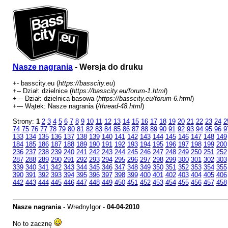
Nasze nagrania
- Wersja do druku
+- basscity.eu (
https://basscity.eu
)
+-- Dział: dzielnice (
https://basscity.eu/forum-1.html
)
+--- Dział: dzielnica basowa (
https://basscity.eu/forum-6.html
)
+--- Wątek: Nasze nagrania (
/thread-48.html
)
Strony:
1
2
3
4
5
6
7
8
9
10
11
12
13
14
15
16
17
18
19
20
21
22
23
24
2
74
75
76
77
78
79
80
81
82
83
84
85
86
87
88
89
90
91
92
93
94
95
96
9
133
134
135
136
137
138
139
140
141
142
143
144
145
146
147
148
149
184
185
186
187
188
189
190
191
192
193
194
195
196
197
198
199
200
236
237
238
239
240
241
242
243
244
245
246
247
248
249
250
251
252
287
288
289
290
291
292
293
294
295
296
297
298
299
300
301
302
303
339
340
341
342
343
344
345
346
347
348
349
350
351
352
353
354
355
390
391
392
393
394
395
396
397
398
399
400
401
402
403
404
405
406
442
443
444
445
446
447
448
449
450
451
452
453
454
455
456
457
458
Nasze nagrania
- WrednyIgor -
04-04-2010
No to zacznę