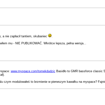
 a nie zapłacił tantiem, skubaniec
.
mówiłem mu - NIE PUBLIKOWAĆ. Wkrótce lepsza, pełna wersja...
myspace:
www.myspace.com/tomekdudzic
Basidło to GMR bassforce classic 5
ał).
alu czym modulowałeś to brzmienie w pierwszym kawałku na myspace? Fajnie