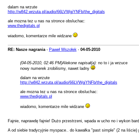
dalam na wrzute
http://w842.wrzuta.pl/audio/66LVWgjYNFb/the_digitals
ale mozna tez u nas na stronce obsluchac:
www.thedigitals.pl
wiadomo, komentarze mile widzane
RE: Nasze nagrania
-
Paweł Wszołek
-
04-05-2010
(04-05-2010, 02:46 PM)
Alekone napisał(a):
no to i ja wrzuce
nowy numerek zrobilismy, nawet ladny
dalam na wrzute
http://w842.wrzuta.pl/audio/66LVWgjYNFb/the_digitals
ale mozna tez u nas na stronce obsluchac:
www.thedigitals.pl
wiadomo, komentarze mile widzane
Fajnie, naprawdę fajnie! Dużo przestrzeni, wpada w ucho no i wykon ba
A od siebie tradycyjnie myspace.. do kawałka "past simple" (2 na liście)