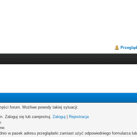
Przeglą
zęści forum. Możliwe powody takiej sytuacji:
. Zaloguj się lub zarejestruj.
Zaloguj
|
Rejestracja
y.
ne.
dnio w pasek adresu przeglądarki zamiast użyć odpowiedniego formularza lu