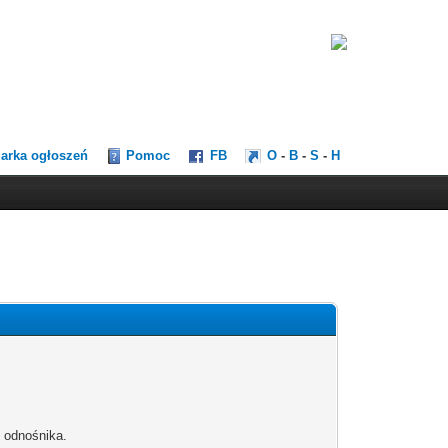
darka ogłoszeń
Pomoc
FB
O
-
B
-
S
-
H
b odnośnika.