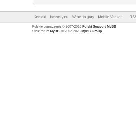
Kontakt
basscity.eu
Wróć do góry
Mobile Version
RS
Polskie tłumaczenie © 2007-2016
Polski Support MyBB
Silnik forum
MyBB
, © 2002-2026
MyBB Group
.