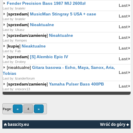
Fender Precision Bass 1987 MIJ 2600zł
Last
Last by: bratekr
[
sprzedam
]
MusicMan Stingray 5 USA + case
Last
Last by: bratekr
[
sprzedam
]
Nieaktualne
Last
Last by: Ukasz
[
sprzedam
/
zamienię
]
Nieaktualne
Last
Last by: Kempes
[
kupię
]
Nieaktualne
Last
Last by: Fab
[
sprzedam
]
[S] Alembic Epic IV
Last
Last by: Drobny
[nieaktualne]
Gitara basowa - Echo, Maya, Sanox, Aria,
Last
Tobias
Last by: lizanderforum
[
sprzedam
/
zamienię
]
Yamaha Pulser Bass 400PB
Last
Last by: xrexorx13
Page:
«
4
»
basscity.eu
Wróć do góry