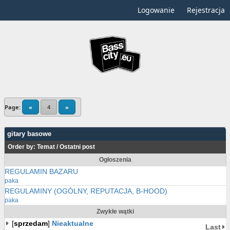
Logowanie
Rejestracja
Page:
«
4
»
gitary basowe
Order by:
Temat
/
Ostatni post
Ogłoszenia
REGULAMIN BAZARU
paka
REGULAMINY (OGÓLNY, REPUTACJA, B-HOOD)
paka
Zwykłe wątki
[
sprzedam
]
Nieaktualne
Last