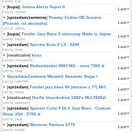
Last by: Fab
[
kupię
]
Jolana Alexis Super II
Last
Last by: mrbean
[
sprzedam
/
zamienię
]
Peavey Zodiac DE Scorpio
Last
(Poznań, na akustyka)
Last by: adikolo
[
kupię
]
Fender Jazz Bass 5-strunowy Made in Japan
Last
Last by: kacpru
[
sprzedam
]
Spector Euro 5 LX - 5200
Last
Last by: aruel
[nieaktualne]
kosz
Last
Last by: entwistle100
[
sprzedam
]
Rickenbacker 4003 MG - cena 7300 zł
Last
Last by: Długi
Sprzedam/Zamienię Warwick Streamer Stage I
Last
Last by: seth1980
[
sprzedam
]
Fender jazz bass 94 (reissue z 77) MIJ
Last
Last by: sheep
[nieaktualne]
Orville thunderbird 1980's MIJ 2500zł
Last
Last by: pawelopez
[
sprzedam
]
Spector Coda 4 DLX Jazz Bass - Custom
Last
Shop USA - 5700 zł
Last by: Długi
[
sprzedam
]
Westone Pantera X775
Last
Last by: bratekr