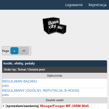
Logowanie
Rejestracja
Page:
«
21
kostki, efekty, pedały
Order by:
Temat
/
Ostatni post
Ogłoszenia
REGULAMIN BAZARU
paka
REGULAMINY (OGÓLNY, REPUTACJA, B-HOOD)
paka
Zwykłe wątki
[
sprzedam
/
zamienię
]
MoogerFooger MF-105M Midi