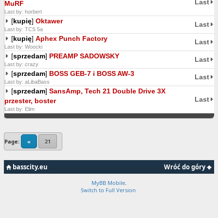
Last
MuRF
Last by: horbert
[
kupię
]
Oktawer
Last
Last by: TCS 5a
[
kupię
]
Aphex Punch Factory
Last
Last by: Woocki
[
sprzedam
]
PREAMP SADOWSKY
Last
Last by: crazy
[
sprzedam
]
BOSS GEB-7 i BOSS AW-3
Last
Last by: aLibaBass
[
sprzedam
]
SansAmp, Tech 21 Double Drive 3X
Last
przester, boster
Last by: Elim
Page:
«
21
basscity.eu
Wróć do góry
MyBB Mobile
.
Switch to Full Version