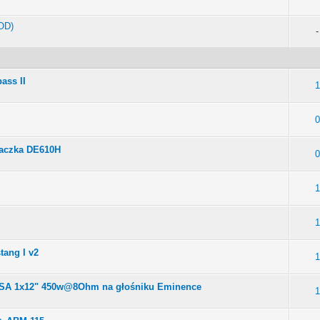
OD)
-
ass II
1
0
aczka DE610H
0
1
1
ang I v2
1
SA 1x12" 450w@8Ohm na głośniku Eminence
1