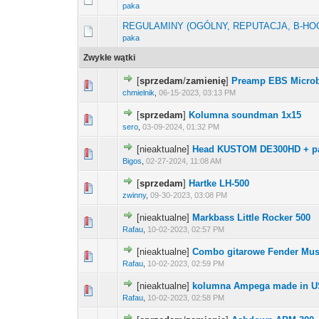
paka
REGULAMINY (OGÓLNY, REPUTACJA, B-HO
paka
Zwykłe wątki
[
sprzedam
/
zamienię
]
Preamp EBS Microb
chmielnik
,
06-15-2023, 03:13 PM
[
sprzedam
]
Kolumna soundman 1x15
sero
,
03-09-2024, 01:32 PM
[nieaktualne]
Head KUSTOM DE300HD + p
Bigos
,
02-27-2024, 11:08 AM
[
sprzedam
]
Hartke LH-500
zwinny
,
09-30-2023, 03:08 PM
[nieaktualne]
Markbass Little Rocker 500
Rafau
,
10-02-2023, 02:57 PM
[nieaktualne]
Combo gitarowe Fender Must
Rafau
,
10-02-2023, 02:59 PM
[nieaktualne]
kolumna Ampega made in U
Rafau
,
10-02-2023, 02:58 PM