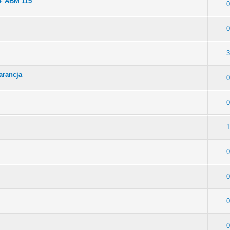
+ ABM 115
0
0
3
arancja
0
0
1
0
0
0
0