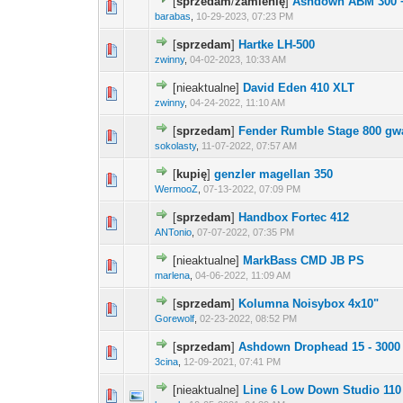
[
sprzedam
/
zamienię
]
Ashdown ABM 300 
barabas
,
10-29-2023, 07:23 PM
[
sprzedam
]
Hartke LH-500
zwinny
,
04-02-2023, 10:33 AM
[nieaktualne]
David Eden 410 XLT
zwinny
,
04-24-2022, 11:10 AM
[
sprzedam
]
Fender Rumble Stage 800 gw
sokolasty
,
11-07-2022, 07:57 AM
[
kupię
]
genzler magellan 350
WermooZ
,
07-13-2022, 07:09 PM
[
sprzedam
]
Handbox Fortec 412
ANTonio
,
07-07-2022, 07:35 PM
[nieaktualne]
MarkBass CMD JB PS
marlena
,
04-06-2022, 11:09 AM
[
sprzedam
]
Kolumna Noisybox 4x10"
Gorewolf
,
02-23-2022, 08:52 PM
[
sprzedam
]
Ashdown Drophead 15 - 3000
3cina
,
12-09-2021, 07:41 PM
[nieaktualne]
Line 6 Low Down Studio 110