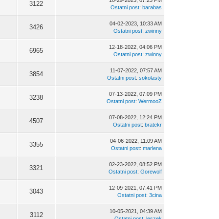
10-29-2023, 07:23 PM
3122
Ostatni post
:
barabas
04-02-2023, 10:33 AM
3426
Ostatni post
:
zwinny
12-18-2022, 04:06 PM
6965
Ostatni post
:
zwinny
11-07-2022, 07:57 AM
3854
Ostatni post
:
sokolasty
07-13-2022, 07:09 PM
3238
Ostatni post
:
WermooZ
07-08-2022, 12:24 PM
4507
Ostatni post
:
bratekr
04-06-2022, 11:09 AM
3355
Ostatni post
:
marlena
02-23-2022, 08:52 PM
3321
Ostatni post
:
Gorewolf
12-09-2021, 07:41 PM
3043
Ostatni post
:
3cina
10-05-2021, 04:39 AM
3112
Ostatni post
:
leszek