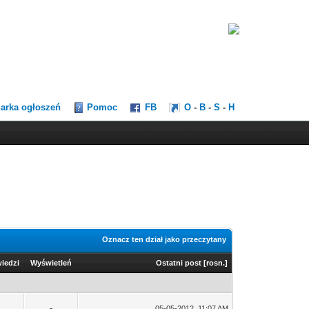
darka ogłoszeń
Pomoc
FB
O
-
B
-
S
-
H
Oznacz ten dział jako przeczytany
iedzi
Wyświetleń
Ostatni post
[
rosn.
]
-
05-05-2012, 11:07 AM