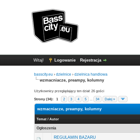
Witaj!
Logowanie
Rejestracja
basscity.eu
›
dzielnice
›
dzielnica handlowa
wzmacniacze, preampy, kolumny
Użytkownicy przeglądający ten dział: 26 gości
Strony (34):
1
2
3
4
5
...
34
Dalej »
wzmacniacze, preampy, kolumny
Temat
/
Autor
Ogłoszenia
REGULAMIN BAZARU