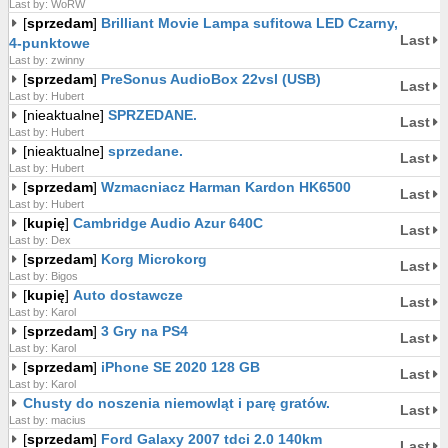
Last by: WoRW
[
sprzedam
]
Brilliant Movie Lampa sufitowa LED Czarny,
Last
4-punktowe
Last by: zwinny
[
sprzedam
]
PreSonus AudioBox 22vsl (USB)
Last
Last by: Hubert
[nieaktualne]
SPRZEDANE.
Last
Last by: Hubert
[nieaktualne]
sprzedane.
Last
Last by: Hubert
[
sprzedam
]
Wzmacniacz Harman Kardon HK6500
Last
Last by: Hubert
[
kupię
]
Cambridge Audio Azur 640C
Last
Last by: Dex
[
sprzedam
]
Korg Microkorg
Last
Last by: Bigos
[
kupię
]
Auto dostawcze
Last
Last by: Karol
[
sprzedam
]
3 Gry na PS4
Last
Last by: Karol
[
sprzedam
]
iPhone SE 2020 128 GB
Last
Last by: Karol
Chusty do noszenia niemowląt i parę gratów.
Last
Last by: macius
[
sprzedam
]
Ford Galaxy 2007 tdci 2.0 140km
Last