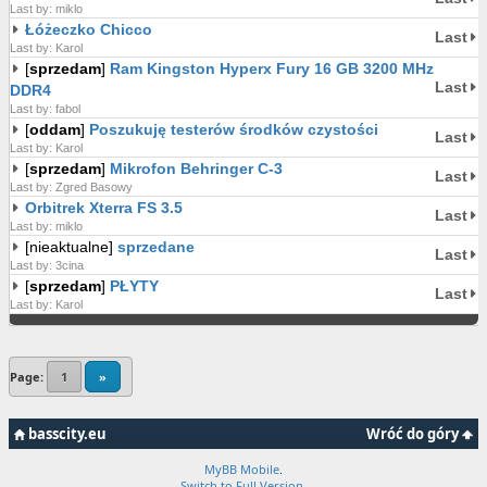
Last by: miklo
Łóżeczko Chicco
Last
Last by: Karol
[
sprzedam
]
Ram Kingston Hyperx Fury 16 GB 3200 MHz
Last
DDR4
Last by: fabol
[
oddam
]
Poszukuję testerów środków czystości
Last
Last by: Karol
[
sprzedam
]
Mikrofon Behringer C-3
Last
Last by: Zgred Basowy
Orbitrek Xterra FS 3.5
Last
Last by: miklo
[nieaktualne]
sprzedane
Last
Last by: 3cina
[
sprzedam
]
PŁYTY
Last
Last by: Karol
Page:
1
»
basscity.eu
Wróć do góry
MyBB Mobile
.
Switch to Full Version