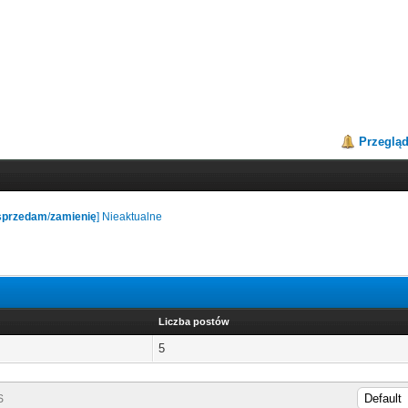
Przeglą
sprzedam
/
zamienię
] Nieaktualne
Liczba postów
5
S