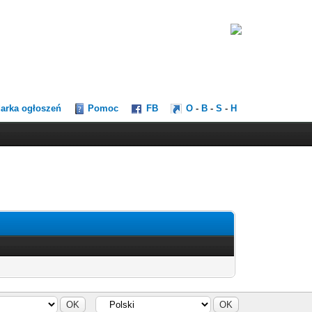
darka ogłoszeń
Pomoc
FB
O
-
B
-
S
-
H