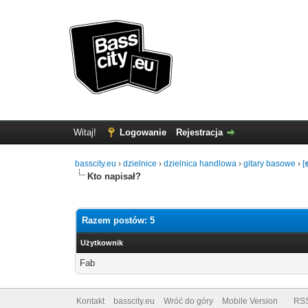
Witaj!
Logowanie
Rejestracja
basscity.eu
›
dzielnice
›
dzielnica handlowa
›
gitary basowe
›
[
Kto napisał?
Razem postów: 5
Użytkownik
Fab
Kontakt
basscity.eu
Wróć do góry
Mobile Version
RS