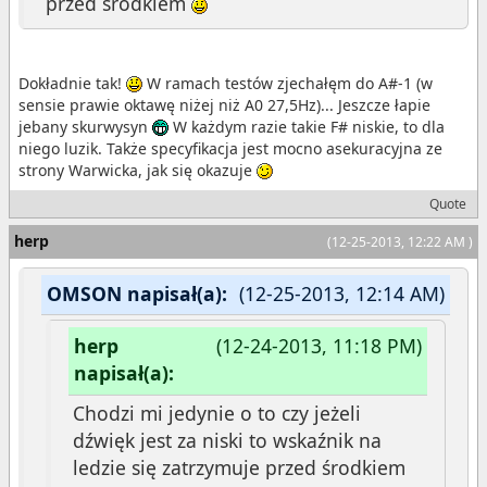
przed środkiem
Dokładnie tak!
W ramach testów zjechałęm do A#-1 (w
sensie prawie oktawę niżej niż A0 27,5Hz)... Jeszcze łapie
jebany skurwysyn
W każdym razie takie F# niskie, to dla
niego luzik. Także specyfikacja jest mocno asekuracyjna ze
strony Warwicka, jak się okazuje
Quote
herp
(12-25-2013, 12:22 AM )
OMSON napisał(a):
(12-25-2013, 12:14 AM)
herp
(12-24-2013, 11:18 PM)
napisał(a):
Chodzi mi jedynie o to czy jeżeli
dźwięk jest za niski to wskaźnik na
ledzie się zatrzymuje przed środkiem