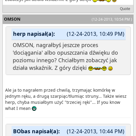
Quote
OMSON
(12-24-2013, 10:54 PM )
herp napisał(a):
(12-24-2013, 10:49 PM)
OMSON, nagrałbyś jeszcze proces
'dociągania' albo opuszczania dźwięku do
poziomu innego? Chciałbym zobaczyć jak
działa wskaźnik. Z góry dzięki
Ale ja to nagrałem przed chwilą, trzymając komórkę w
jednym ręku, a drugą szarpiąc/tłumiąc struny... Także wiesz
herp, chyba musiałbym użyć "trzeciej ręki"... If you know
what I mean
BObas napisał(a):
(12-24-2013, 10:44 PM)