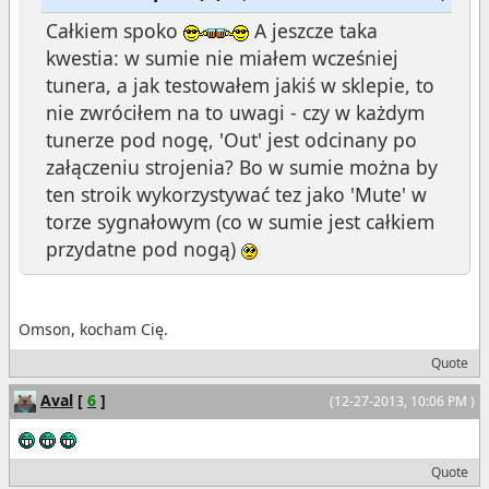
Całkiem spoko
A jeszcze taka
kwestia: w sumie nie miałem wcześniej
tunera, a jak testowałem jakiś w sklepie, to
nie zwróciłem na to uwagi - czy w każdym
tunerze pod nogę, 'Out' jest odcinany po
załączeniu strojenia? Bo w sumie można by
ten stroik wykorzystywać tez jako 'Mute' w
torze sygnałowym (co w sumie jest całkiem
przydatne pod nogą)
Omson, kocham Cię.
Quote
Aval
[
6
]
(12-27-2013, 10:06 PM )
Quote