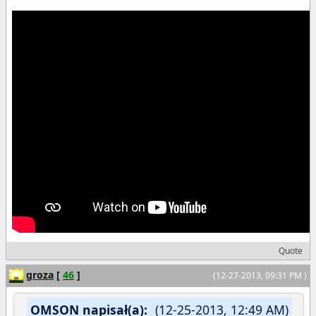
Quote
groza
[
46
]
(12-27-2013, 09:31 PM )
OMSON napisał(a):
(12-25-2013, 12:49 AM)