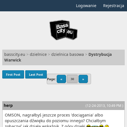
Logowanie
Rejestracja
basscity.eu
>
dzielnice
>
dzielnica basowa
>
Dystrybucja
Warwick
First Post
Last Post
Page:
«
30
»
herp
(12-24-2013, 10:49 PM )
OMSON, nagrałbyś jeszcze proces 'dociągania' albo
opuszczania dźwięku do poziomu innego? Chciałbym
zobaczyć jak działa wskaźnik. Z góry dzięki