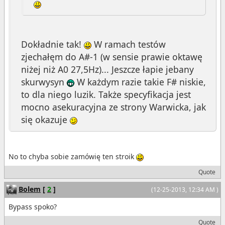
Dokładnie tak!
W ramach testów
zjechałęm do A#-1 (w sensie prawie oktawę
niżej niż A0 27,5Hz)... Jeszcze łapie jebany
skurwysyn
W każdym razie takie F# niskie,
to dla niego luzik. Także specyfikacja jest
mocno asekuracyjna ze strony Warwicka, jak
się okazuje
No to chyba sobie zamówię ten stroik
Quote
Bolem
[
2
]
(12-25-2013, 12:34 AM )
Bypass spoko?
Quote