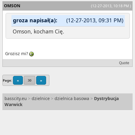
OMSON
(12-27-2013, 10:18 PM )
groza napisał(a):
(12-27-2013, 09:31 PM)
Omson, kocham Cię.
Grozisz mi?
Quote
Page:
«
30
»
basscity.eu
>
dzielnice
>
dzielnica basowa
>
Dystrybucja
Warwick