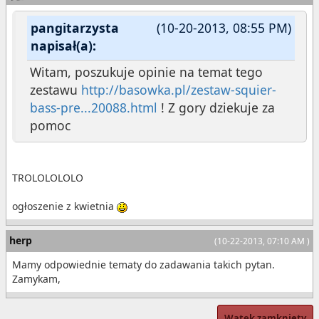
pangitarzysta
(10-20-2013, 08:55 PM)
napisał(a):
Witam, poszukuje opinie na temat tego
zestawu
http://basowka.pl/zestaw-squier-
bass-pre...20088.html
! Z gory dziekuje za
pomoc
TROLOLOLOLO
ogłoszenie z kwietnia
herp
(10-22-2013, 07:10 AM )
Mamy odpowiednie tematy do zadawania takich pytan.
Zamykam,
Wątek zamknięty