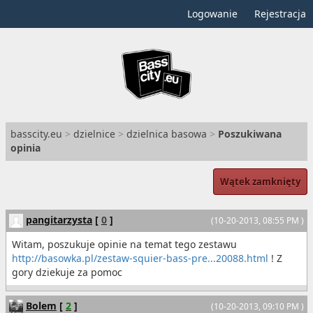
Logowanie
Rejestracja
basscity.eu
>
dzielnice
>
dzielnica basowa
>
Poszukiwana
opinia
Wątek zamknięty
pangitarzysta
[
0
]
(10-20-2013, 08:55 PM )
Witam, poszukuje opinie na temat tego zestawu
http://basowka.pl/zestaw-squier-bass-pre...20088.html
! Z
gory dziekuje za pomoc
Bolem
[
2
]
(10-20-2013, 09:10 PM )