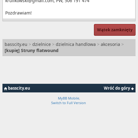
krulikowski@gmail.com, PW, 506 191 474
Pozdrawiam!
Wątek zamknięty
basscity.eu
>
dzielnice
>
dzielnica handlowa
>
akcesoria
>
[
kupię
] Struny flatwound
basscity.eu
Wróć do góry
MyBB Mobile
.
Switch to Full Version