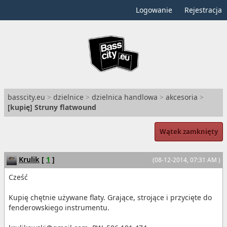
Logowanie
Rejestracja
basscity.eu
>
dzielnice
>
dzielnica handlowa
>
akcesoria
>
[
kupię
] Struny flatwound
Wątek zamknięty
Krulik
[
1
]
(08-12-2014, 07:31 AM )
Cześć
Kupię chętnie używane flaty. Grające, strojące i przycięte do
fenderowskiego instrumentu.