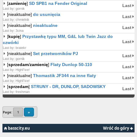
[
zamienię
]
SD SPB1 na Fender Original
Last
Last by: gornik
[nieaktualne]
do usunięcia
Last
Last by: chmielnik
[nieaktualne]
nieaktualne
Last
Last by: 3cina
[
kupię
]
Przystawkę typu MM, G&L lub Twin Jazz do
Last
czwórki
Last by: bratekr
[nieaktualne]
Set przetworników PJ
Last
Last by: gornik
[
sprzedam
/
zamienię
]
Flaty Dunlop 50-110
Last
Last by: HighFive!
[nieaktualne]
Thomastik JF344 na inne flaty
Last
Last by: HighFive!
[
sprzedam
]
STRUNY - DR, DUNLOP, SADOWSKY
Last
Last by: freshman
Page:
1
»
basscity.eu
Wróć do góry