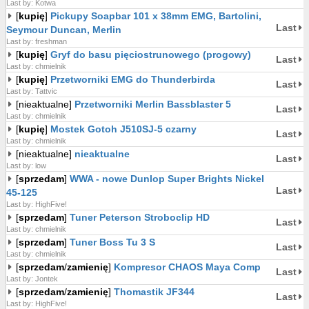
Last by: Kotwa
[
kupię
]
Pickupy Soapbar 101 x 38mm EMG, Bartolini,
Last
Seymour Duncan, Merlin
Last by: freshman
[
kupię
]
Gryf do basu pięciostrunowego (progowy)
Last
Last by: chmielnik
[
kupię
]
Przetworniki EMG do Thunderbirda
Last
Last by: Tattvic
[nieaktualne]
Przetworniki Merlin Bassblaster 5
Last
Last by: chmielnik
[
kupię
]
Mostek Gotoh J510SJ-5 czarny
Last
Last by: chmielnik
[nieaktualne]
nieaktualne
Last
Last by: low
[
sprzedam
]
WWA - nowe Dunlop Super Brights Nickel
Last
45-125
Last by: HighFive!
[
sprzedam
]
Tuner Peterson Stroboclip HD
Last
Last by: chmielnik
[
sprzedam
]
Tuner Boss Tu 3 S
Last
Last by: chmielnik
[
sprzedam
/
zamienię
]
Kompresor CHAOS Maya Comp
Last
Last by: Jontek
[
sprzedam
/
zamienię
]
Thomastik JF344
Last
Last by: HighFive!