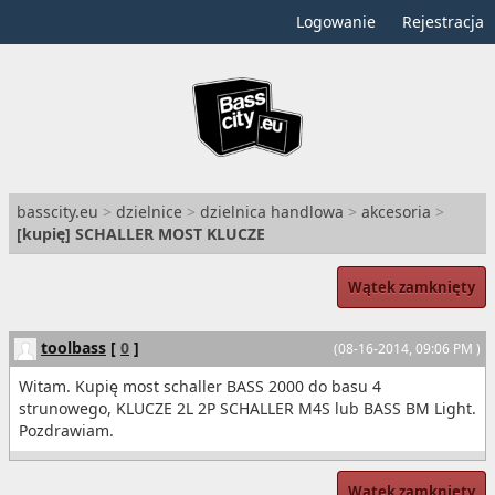
Logowanie
Rejestracja
basscity.eu
>
dzielnice
>
dzielnica handlowa
>
akcesoria
>
[
kupię
] SCHALLER MOST KLUCZE
Wątek zamknięty
toolbass
[
0
]
(08-16-2014, 09:06 PM )
Witam. Kupię most schaller BASS 2000 do basu 4
strunowego, KLUCZE 2L 2P SCHALLER M4S lub BASS BM Light.
Pozdrawiam.
Wątek zamknięty