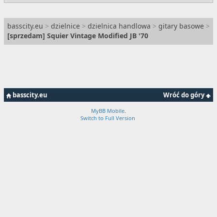
basscity.eu
>
dzielnice
>
dzielnica handlowa
>
gitary basowe
>
[
sprzedam
] Squier Vintage Modified JB '70
basscity.eu
Wróć do góry
MyBB Mobile
.
Switch to Full Version