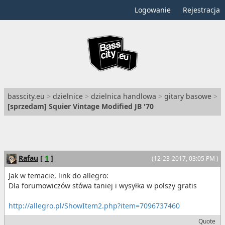
Logowanie
Rejestracja
basscity.eu
>
dzielnice
>
dzielnica handlowa
>
gitary basowe
>
[
sprzedam
] Squier Vintage Modified JB '70
Rafau
[
1
]
(12-23-2017, 03:05 PM )
Jak w temacie, link do allegro:
Dla forumowiczów stówa taniej i wysyłka w polszy gratis
http://allegro.pl/ShowItem2.php?item=7096737460
Quote