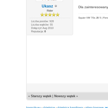
Ukasz
Dla zainteresowan
Rider
Squier VM '70s JB 5 | Fen
Liczba postów: 928
Liczba wątków: 55
Dołączył: Aug 2010
Reputacja:
0
«
Starszy wątek
|
Nowszy wątek
»
basscity.eu
›
dzielnice
›
dzielnica handlowa
›
gitary basowe