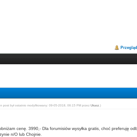
Przeglą
en post był ostatnio modyfikowany: 09-05-2018, 06:15 PM przez
Ukasz
.
)
bniżam cenę. 3990,- Dla forumisiów wysyłka gratis, choć preferuję odb
zynie n/O lub Chojnie.