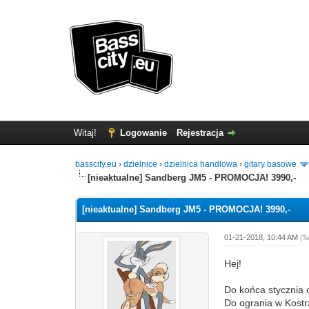
Witaj!
Logowanie
Rejestracja
basscity.eu
›
dzielnice
›
dzielnica handlowa
›
gitary basowe
[nieaktualne] Sandberg JM5 - PROMOCJA! 3990,-
[nieaktualne] Sandberg JM5 - PROMOCJA! 3990,-
01-21-2018, 10:44 AM
(T
Hej!
Do końca stycznia o
Do ogrania w Kostr