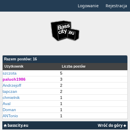
Logowanie
Rejestracja
Razem postów: 16
Użytkownik
Liczba postów
szczota
5
paluch1986
3
Andrzejoff
2
tapczan
2
chmielnik
1
Aval
1
Doman
1
ANTonio
1
basscity.eu
Wróć do góry