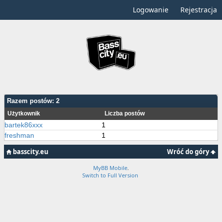
Logowanie
Rejestracja
Razem postów: 2
Użytkownik
Liczba postów
bartek86xxx
1
freshman
1
basscity.eu
Wróć do góry
MyBB Mobile
.
Switch to Full Version