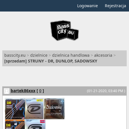
Logowanie
Rejestracja
basscity.eu
>
dzielnice
>
dzielnica handlowa
>
akcesoria
>
[
sprzedam
] STRUNY - DR, DUNLOP, SADOWSKY
bartek86xxx
[
0
]
(01-21-2020, 03:40 PM )