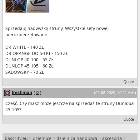
Sprzedaję nadwyżkę struny. Wszystkie sety nowe,
nierozpieczętowane.
DR WHITE - 140 ZŁ
DR ORANGE DO 5-TKI - 150 ZŁ
DUNLOP 40-100 - 55 ZŁ
DUNLOP 45-105 - 60 ZŁ
SADOWSKY - 70 ZŁ
Quote
freshman
[
0
]
(09-08-2020, 10:21 AM )
Cześć. Czy masz może jeszcze na sprzedaż te struny Dunlopa
45-105?
Quote
basscity.eu
>
dzielnice
>
dzielnica handlowa
>
akcesoria
>