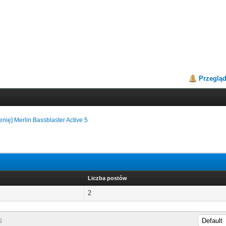
Przeglą
enię] Merlin Bassblaster Active 5
Liczba postów
2
S