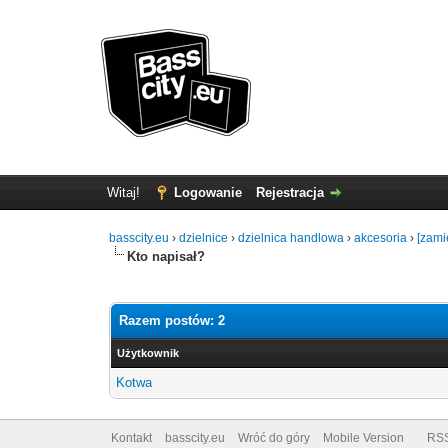
Witaj!
Logowanie
Rejestracja
basscity.eu
›
dzielnice
›
dzielnica handlowa
›
akcesoria
›
[zami
Kto napisał?
Razem postów: 2
Użytkownik
Kotwa
Kontakt
basscity.eu
Wróć do góry
Mobile Version
RS