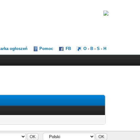
darka ogłoszeń
Pomoc
FB
O
-
B
-
S
-
H