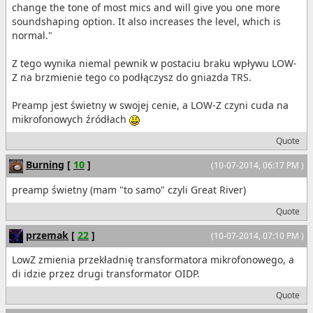
change the tone of most mics and will give you one more
soundshaping option. It also increases the level, which is
normal."
Z tego wynika niemal pewnik w postaciu braku wpływu LOW-
Z na brzmienie tego co podłączysz do gniazda TRS.
Preamp jest świetny w swojej cenie, a LOW-Z czyni cuda na
mikrofonowych źródłach
Quote
Burning
[
10
]
(10-07-2014, 06:17 PM )
preamp świetny (mam "to samo" czyli Great River)
Quote
przemak
[
22
]
(10-07-2014, 07:10 PM )
LowZ zmienia przekładnię transformatora mikrofonowego, a
di idzie przez drugi transformator OIDP.
Quote