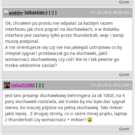
Quote
Sebastian-J
[
0
]
(11-23-2016, 08:28 AM )
Ok, chciałem po prostu nie odpalać za każdym razem
interfaceu jak chce pograć na słuchawkach, a w dodatku
interface jest zasilany tylko przez thunderbolt, więc i komp
muszę podpinać.
A nie orientujecie się czy nie ma jakiegoś ustrojstwa co by
chwytał sygnał i przetwarzał go na słuchawki, jakiś
wzmacniacz słuchawkowy czy coś? Ale to i tak pewnie go
trzeba oddzielnie zasilać?
Quote
paluch1986
[
9
]
(11-23-2016, 09:52 AM )
Jest tani preamp słuchawkowy behringera za ok 100zł, na 4
pary słuchawek rozdziela, ale trzeba by mu było dać sygnał
stereo, bo inaczej pójdzie na jedną słuchawkę. Taki mikser
jakiś lepiej . Z drugiej strony, co ci zeżre mniej prądu, laptop
z thunderbolt czy wzmacniacz + mikser?
Quote