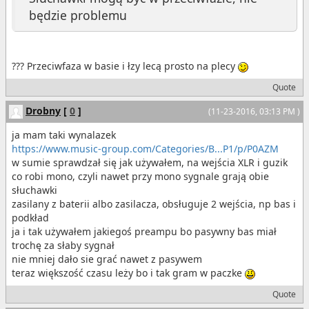
będzie problemu
??? Przeciwfaza w basie i łzy lecą prosto na plecy
Quote
Drobny
[
0
]
(11-23-2016, 03:13 PM )
ja mam taki wynalazek
https://www.music-group.com/Categories/B...P1/p/P0AZM
w sumie sprawdzał się jak używałem, na wejścia XLR i guzik
co robi mono, czyli nawet przy mono sygnale grają obie
słuchawki
zasilany z baterii albo zasilacza, obsługuje 2 wejścia, np bas i
podkład
ja i tak używałem jakiegoś preampu bo pasywny bas miał
trochę za słaby sygnał
nie mniej dało sie grać nawet z pasywem
teraz większość czasu leży bo i tak gram w paczke
Quote