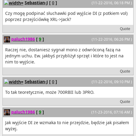
Sebastian-J
[
0
]
(11-22-2016, 06:18 PM )
Czy mogę podpinać słuchawki pod wyjście DI (z potkiem vol)
poprzez przejściówkę XRL->Jack?
Quote
paluch1986
[
9
]
(11-22-2016, 06:26 PM )
Raczej nie, dostaniesz sygnał mono z odwróconą fazą na
jednym uchu. Ew. jakbyś przybliżył sprzęt i które to jest na
nim to wyjście.
Quote
Sebastian-J
[
0
]
(11-22-2016, 09:10 PM )
To tak teoretycznie, może 700RBII lub 3PRO.
Quote
paluch1986
[
9
]
(11-23-2016, 07:16 AM )
Jak wyjście DI ze wzmaka to nie przejdzie, będzie jak pisałem
wyżej.