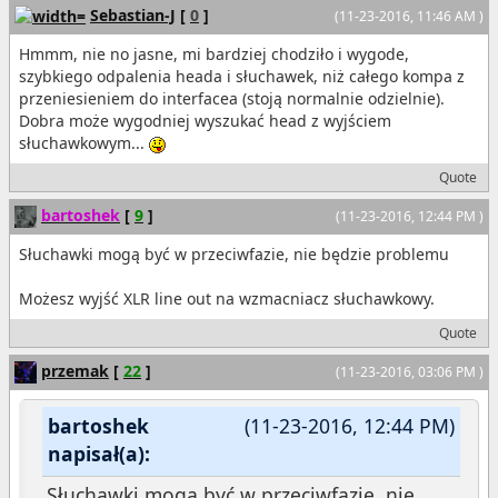
Sebastian-J
[
0
]
(11-23-2016, 11:46 AM )
Hmmm, nie no jasne, mi bardziej chodziło i wygode,
szybkiego odpalenia heada i słuchawek, niż całego kompa z
przeniesieniem do interfacea (stoją normalnie odzielnie).
Dobra może wygodniej wyszukać head z wyjściem
słuchawkowym...
Quote
bartoshek
[
9
]
(11-23-2016, 12:44 PM )
Słuchawki mogą być w przeciwfazie, nie będzie problemu
Możesz wyjść XLR line out na wzmacniacz słuchawkowy.
Quote
przemak
[
22
]
(11-23-2016, 03:06 PM )
bartoshek
(11-23-2016, 12:44 PM)
napisał(a):
Słuchawki mogą być w przeciwfazie, nie