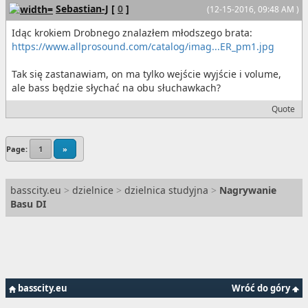
Sebastian-J
[
0
]
(12-15-2016, 09:48 AM )
Idąc krokiem Drobnego znalazłem młodszego brata:
https://www.allprosound.com/catalog/imag...ER_pm1.jpg
Tak się zastanawiam, on ma tylko wejście wyjście i volume,
ale bass będzie słychać na obu słuchawkach?
Quote
Page:
1
»
basscity.eu
>
dzielnice
>
dzielnica studyjna
>
Nagrywanie
Basu DI
basscity.eu
Wróć do góry