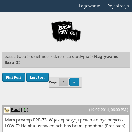
Logowanie
Rejestracja
basscity.eu
>
dzielnice
>
dzielnica studyjna
>
Nagrywanie
Basu DI
First Post
Last Post
Page:
1
»
Paul
[
1
]
(10-07-2014, 06:00 PM )
Mam preamp PRE-73. W jakiej pozycji powinien byc przycisk
LOW-Z? Na obu ustawieniach bas brzmi podobnie (Precision).