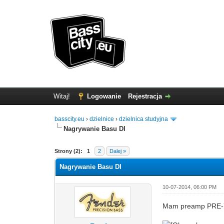
Witaj!
Logowanie
Rejestracja
basscity.eu
›
dzielnice
›
dzielnica studyjna
Nagrywanie Basu DI
Strony (2):
1
2
Dalej »
Nagrywanie Basu DI
10-07-2014, 06:00 PM
Mam preamp PRE-73.