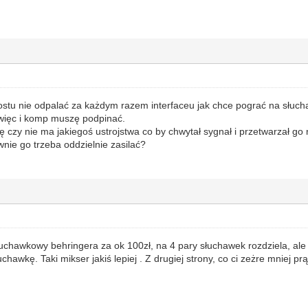
ostu nie odpalać za każdym razem interfaceu jak chce pograć na słuchaw
 więc i komp muszę podpinać.
się czy nie ma jakiegoś ustrojstwa co by chwytał sygnał i przetwarzał 
ewnie go trzeba oddzielnie zasilać?
łuchawkowy behringera za ok 100zł, na 4 pary słuchawek rozdziela, ale 
uchawkę. Taki mikser jakiś lepiej . Z drugiej strony, co ci zeżre mniej 