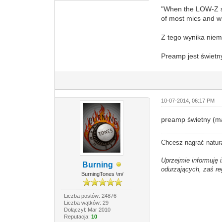
"When the LOW-Z sw
of most mics and wi
Z tego wynika niem
Preamp jest świetn
10-07-2014, 06:17 PM
preamp świetny (ma
Chcesz nagrać natur
Uprzejmie informuję 
Burning
odurzających, zaś re
BurningTones \m/
Liczba postów: 24876
Liczba wątków: 29
Dołączył: Mar 2010
Reputacja:
10