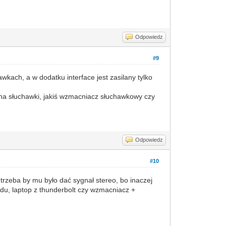
Odpowiedz
#9
kach, a w dodatku interface jest zasilany tylko
go na słuchawki, jakiś wzmacniacz słuchawkowy czy
Odpowiedz
#10
trzeba by mu było dać sygnał stereo, bo inaczej
prądu, laptop z thunderbolt czy wzmacniacz +