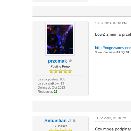
10-07-2014, 07:10 PM
LowZ zmienia przek
http://nagrywamy.co
Squier Precision MiJ SQ '84
przemak
Posting Freak
Liczba postów: 883
Liczba wątków: 13
Dołączył: Oct 2013
Reputacja:
22
11-22-2016, 06:18 PM
Sebastian-J
S-Basses
Czy mogę podpinać 