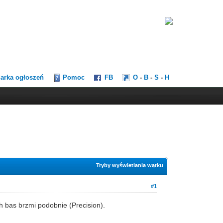
darka ogłoszeń
Pomoc
FB
O
-
B
-
S
-
H
Tryby wyświetlania wątku
#1
 bas brzmi podobnie (Precision).