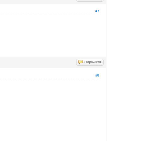
#7
Odpowiedz
#8