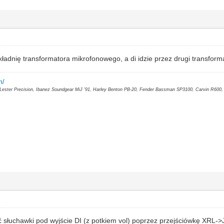
ładnię transformatora mikrofonowego, a di idzie przez drugi transform
m/
, Lester Precision, Ibanez Soundgear MiJ '91, Harley Benton PB-20, Fender Bassman SP3100, Carvin R600
słuchawki pod wyjście DI (z potkiem vol) poprzez przejściówkę XRL->