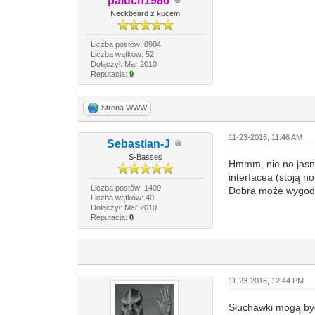
paluch1986
Neckbeard z kucem
Liczba postów: 8904
Liczba wątków: 52
Dołączył: Mar 2010
Reputacja:
9
Strona WWW
11-23-2016, 11:46 AM
Sebastian-J
S-Basses
Hmmm, nie no jasne
interfacea (stoją no
Liczba postów: 1409
Dobra może wygodn
Liczba wątków: 40
Dołączył: Mar 2010
Reputacja:
0
11-23-2016, 12:44 PM
Słuchawki mogą być