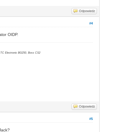
Odpowiedz
#4
ator OIDP.
, TC Electronic BG250, Boss CS2
Odpowiedz
#5
Jack?