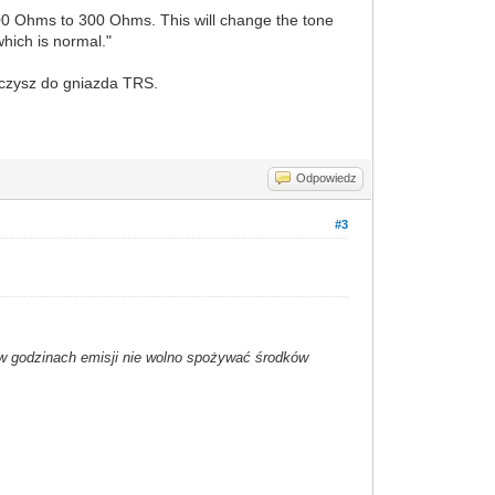
00 Ohms to 300 Ohms. This will change the tone
which is normal."
ączysz do gniazda TRS.
Odpowiedz
#3
ż w godzinach emisji nie wolno spożywać środków