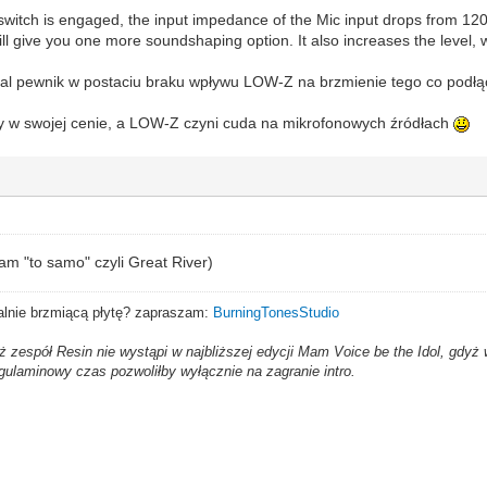
itch is engaged, the input impedance of the Mic input drops from 12
ll give you one more soundshaping option. It also increases the level, 
al pewnik w postaciu braku wpływu LOW-Z na brzmienie tego co podł
y w swojej cenie, a LOW-Z czyni cuda na mikrofonowych źródłach
m "to samo" czyli Great River)
alnie brzmiącą płytę? zapraszam:
BurningTonesStudio
iż zespół Resin nie wystąpi w najbliższej edycji Mam Voice be the Idol, gdy
gulaminowy czas pozwoliłby wyłącznie na zagranie intro.