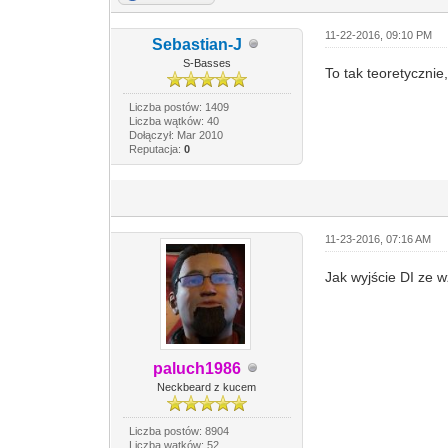
11-22-2016, 09:10 PM
Sebastian-J
S-Basses
To tak teoretyczni
Liczba postów: 1409
Liczba wątków: 40
Dołączył: Mar 2010
Reputacja:
0
11-23-2016, 07:16 AM
Jak wyjście DI ze w
paluch1986
Neckbeard z kucem
Liczba postów: 8904
Liczba wątków: 52