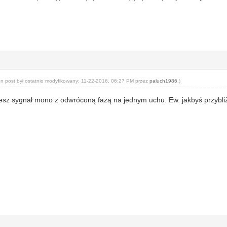
en post był ostatnio modyfikowany: 11-22-2016, 06:27 PM przez
paluch1986
.
)
esz sygnał mono z odwróconą fazą na jednym uchu. Ew. jakbyś przybliżył 