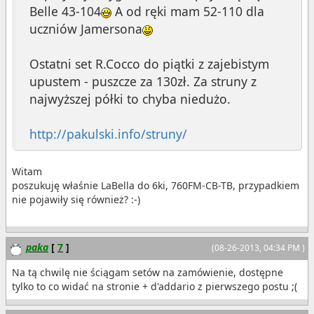
Belle 43-104
A od ręki mam 52-110 dla
uczniów Jamersona
Ostatni set R.Cocco do piątki z zajebistym
upustem - puszcze za 130zł. Za struny z
najwyższej półki to chyba niedużo.
http://pakulski.info/struny/
Witam
poszukuję właśnie LaBella do 6ki, 760FM-CB-TB, przypadkiem
nie pojawiły się również? :-)
paka
[
7
]
(08-26-2013, 04:34 PM )
Na tą chwilę nie ściągam setów na zamówienie, dostępne
tylko to co widać na stronie + d'addario z pierwszego postu ;(