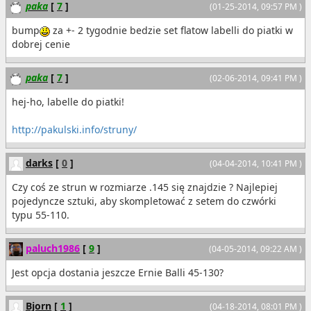
paka
[
7
]
(01-25-2014, 09:57 PM )
bump
za +- 2 tygodnie bedzie set flatow labelli do piatki w
dobrej cenie
paka
[
7
]
(02-06-2014, 09:41 PM )
hej-ho, labelle do piatki!
http://pakulski.info/struny/
darks
[
0
]
(04-04-2014, 10:41 PM )
Czy coś ze strun w rozmiarze .145 się znajdzie ? Najlepiej
pojedyncze sztuki, aby skompletować z setem do czwórki
typu 55-110.
paluch1986
[
9
]
(04-05-2014, 09:22 AM )
Jest opcja dostania jeszcze Ernie Balli 45-130?
Bjorn
[
1
]
(04-18-2014, 08:01 PM )