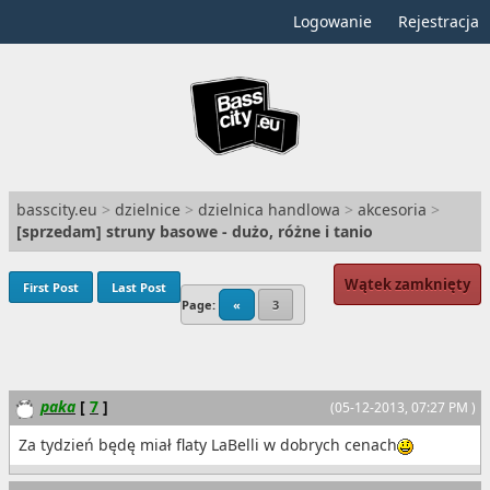
Logowanie
Rejestracja
basscity.eu
>
dzielnice
>
dzielnica handlowa
>
akcesoria
>
[
sprzedam
] struny basowe - dużo, różne i tanio
Wątek zamknięty
First Post
Last Post
Page:
«
3
paka
[
7
]
(05-12-2013, 07:27 PM )
Za tydzień będę miał flaty LaBelli w dobrych cenach