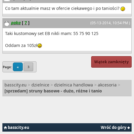
Co tam aktualnie masz w ofercie ciekawego i po taniości?
paka
[
7
]
(05-13-2014, 10:54 PM )
Taki kustomowy set EB nikli mam: 55 75 90 125
Oddam za 105zł
Wątek zamknięty
Page:
«
3
basscity.eu
>
dzielnice
>
dzielnica handlowa
>
akcesoria
>
[
sprzedam
] struny basowe - dużo, różne i tanio
basscity.eu
Wróć do góry