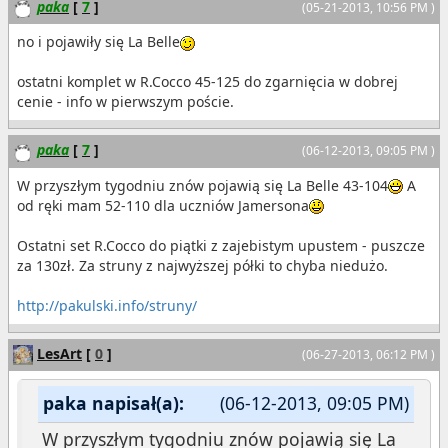
paka
[
7
]
(05-21-2013, 10:56 PM )
no i pojawiły się La Belle
ostatni komplet w R.Cocco 45-125 do zgarnięcia w dobrej
cenie - info w pierwszym poście.
paka
[
7
]
(06-12-2013, 09:05 PM )
W przyszłym tygodniu znów pojawią się La Belle 43-104
A
od ręki mam 52-110 dla uczniów Jamersona
Ostatni set R.Cocco do piątki z zajebistym upustem - puszcze
za 130zł. Za struny z najwyższej półki to chyba niedużo.
http://pakulski.info/struny/
LesArt
[
0
]
(06-27-2013, 06:12 PM )
paka napisał(a):
(06-12-2013, 09:05 PM)
W przyszłym tygodniu znów pojawią się La