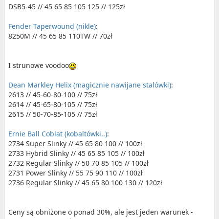
DSB5-45 // 45 65 85 105 125 // 125zł
Fender Taperwound (nikle)
:
8250M // 45 65 85 110TW // 70zł
I strunowe voodoo
Dean Markley Helix (magicznie nawijane stalówki)
:
2613 // 45-60-80-100 // 75zł
2614 // 45-65-80-105 // 75zł
2615 // 50-70-85-105 // 75zł
Ernie Ball Coblat (kobaltówki..)
:
2734 Super Slinky // 45 65 80 100 // 100zł
2733 Hybrid Slinky // 45 65 85 105 // 100zł
2732 Regular Slinky // 50 70 85 105 // 100zł
2731 Power Slinky // 55 75 90 110 // 100zł
2736 Regular Slinky // 45 65 80 100 130 // 120zł
Ceny są obniżone o ponad 30%, ale jest jeden warunek -