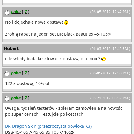
paka
[
7
]
(06-05-2012, 12:42 PM )
No i dojechała nowa dostawa
Zrobię rabat na jeden set DR Black Beauties 45-105;>
Hubert
(06-05-2012, 12:45 PM )
i ile wtedy będą kosztować z dostawą dla mnie?
paka
[
7
]
(06-05-2012, 12:50 PM )
122 z dostawą, 10% off
paka
[
7
]
(06-21-2012, 05:57 PM )
Uwaga, tydzień testerów - zbieram zamówienia na nowości
po super cenach! Testujcie po kosztach.
DR Dragon Skin (przeźroczysta powłoka K3)
:
DSB-45-105 // 45 65 85 105 // 105zł