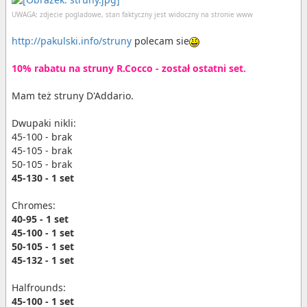
UWAGA: zdjecie pogladowe, stan faktyczny jest widoczny na stronie www
http://pakulski.info/struny
polecam sie
10% rabatu na struny R.Cocco - został ostatni set.
Mam też struny D'Addario.
Dwupaki nikli:
45-100 - brak
45-105 - brak
50-105 - brak
45-130 - 1 set
Chromes:
40-95 - 1 set
45-100 - 1 set
50-105 - 1 set
45-132 - 1 set
Halfrounds:
45-100 - 1 set