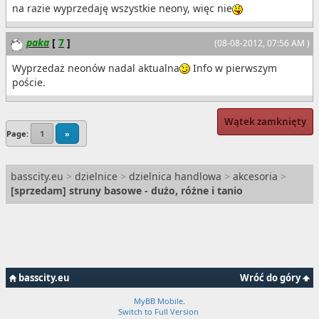
na razie wyprzedaję wszystkie neony, więc nie
paka
[
7
]
(08-08-2012, 07:56 AM )
Wyprzedaż neonów nadal aktualna
Info w pierwszym
poście.
Wątek zamknięty
Page:
1
»
basscity.eu
>
dzielnice
>
dzielnica handlowa
>
akcesoria
>
[
sprzedam
] struny basowe - dużo, różne i tanio
basscity.eu
Wróć do góry
MyBB Mobile
.
Switch to Full Version