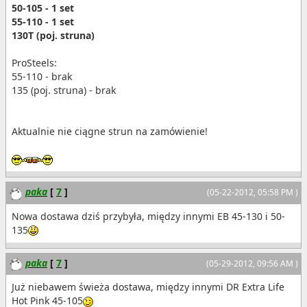
50-105 - 1 set
55-110 - 1 set
130T (poj. struna)
ProSteels:
55-110 - brak
135 (poj. struna) - brak
Aktualnie nie ciągne strun na zamówienie!
paka
[
7
]
(05-22-2012, 05:58 PM )
Nowa dostawa dziś przybyła, między innymi EB 45-130 i 50-
135
paka
[
7
]
(05-29-2012, 09:56 AM )
Już niebawem świeża dostawa, między innymi DR Extra Life
Hot Pink 45-105