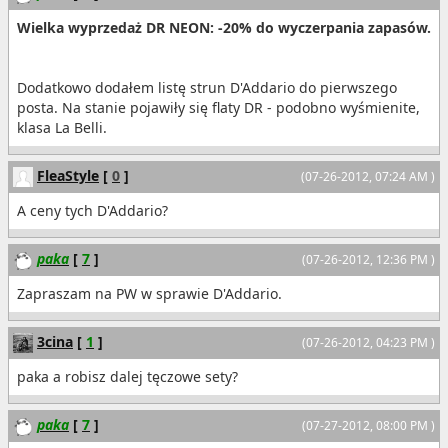
Wielka wyprzedaż DR NEON: -20% do wyczerpania zapasów.
Dodatkowo dodałem listę strun D'Addario do pierwszego
posta. Na stanie pojawiły się flaty DR - podobno wyśmienite,
klasa La Belli.
FleaStyle
[
0
]
(07-26-2012, 07:24 AM )
A ceny tych D'Addario?
paka
[
7
]
(07-26-2012, 12:36 PM )
Zapraszam na PW w sprawie D'Addario.
3cina
[
1
]
(07-26-2012, 04:23 PM )
paka a robisz dalej tęczowe sety?
paka
[
7
]
(07-27-2012, 08:00 PM )