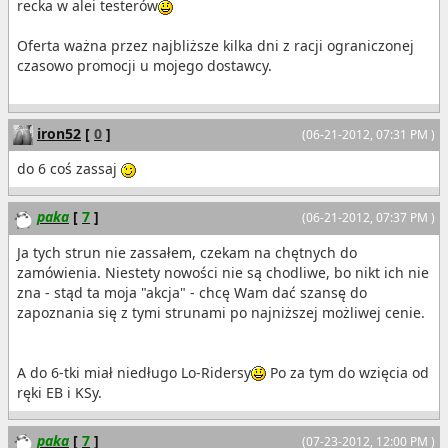
recka w alei testerów
Oferta ważna przez najbliższe kilka dni z racji ograniczonej
czasowo promocji u mojego dostawcy.
iron52
[
0
]
(06-21-2012, 07:31 PM )
do 6 coś zassaj
paka
[
7
]
(06-21-2012, 07:37 PM )
Ja tych strun nie zassałem, czekam na chętnych do
zamówienia. Niestety nowości nie są chodliwe, bo nikt ich nie
zna - stąd ta moja "akcja" - chcę Wam dać szansę do
zapoznania się z tymi strunami po najniższej możliwej cenie.
A do 6-tki miał niedługo Lo-Ridersy
Po za tym do wzięcia od
ręki EB i KSy.
paka
[
7
]
(07-23-2012, 12:00 PM )