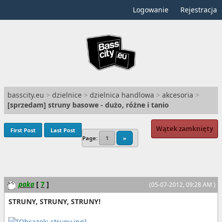
Logowanie
Rejestracja
basscity.eu
>
dzielnice
>
dzielnica handlowa
>
akcesoria
>
[
sprzedam
] struny basowe - dużo, różne i tanio
Wątek zamknięty
First Post
Last Post
Page:
1
»
paka
[
7
]
(05-07-2012, 09:28 AM )
STRUNY, STRUNY, STRUNY!