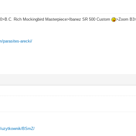
70>B.C. Rich Mockingbird Masterpiece>Ibanez SR 500 Custom
>Zoom B3>
m/parasites-arecki/
rty/uzytkownik/BSmZ/