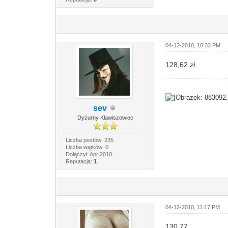
04-12-2010, 10:33 PM
128,62 zł.
sev
Dyżurny Klawiszowiec
Liczba postów: 235
Liczba wątków: 0
Dołączył: Apr 2010
Reputacja:
1
04-12-2010, 11:17 PM
130,77