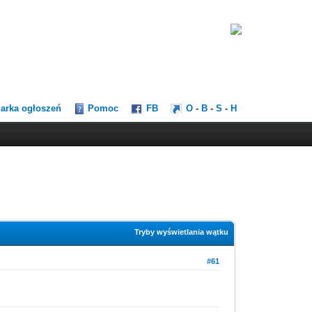
darka ogłoszeń
Pomoc
FB
O
-
B
-
S
-
H
Tryby wyświetlania wątku
#61