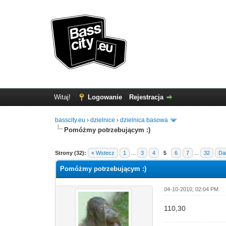
Witaj!
Logowanie
Rejestracja
basscity.eu
›
dzielnice
›
dzielnica basowa
Pomóżmy potrzebującym :)
Strony (32):
« Wstecz
1
...
3
4
5
6
7
...
32
Dal
Pomóżmy potrzebującym :)
04-10-2010, 02:04 PM
110,30