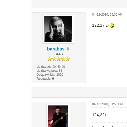
04-12-2010, 08:30 AM
122,17 zł
barabas
BAAS
Liczba postów: 5420
Liczba wątków: 38
Dołączył: Mar 2010
Reputacja:
0
04-12-2010, 01:50 PM
124,32zł