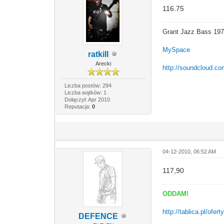
116.75
Grant Jazz Bass 19
MySpace
ratkill
Arecki
http://soundcloud.co
Liczba postów: 294
Liczba wątków: 1
Dołączył: Apr 2010
Reputacja:
0
04-12-2010, 06:52 AM
117,90
ODDAM!
http://tablica.pl/ofe
DEFENCE