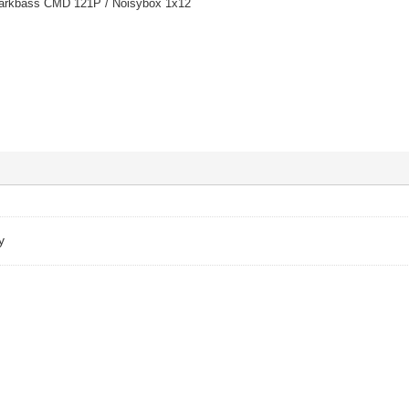
Markbass CMD 121P / Noisybox 1x12
y