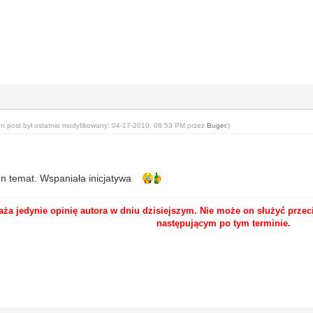
en post był ostatnio modyfikowany: 04-17-2010, 08:53 PM przez
Buger
.
)
n temat. Wspaniała inicjatywa
ża jedynie opinię autora w dniu dzisiejszym. Nie może on służyć prze
następującym po tym terminie.