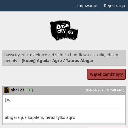
Logowanie
Rejestracja
basscity.eu
>
dzielnice
>
dzielnica handlowa
>
kostki, efekty,
pedały
>
[
kupię
] Aguilar Agro / Taurus Abigar
Wątek zamknięty
abc123
[
3
]
(04-24-2015, 07:48 AM )
j.w.
abigara juz kupilem, teraz tylko agro