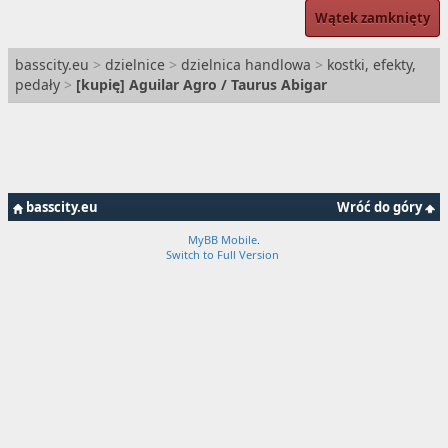
Wątek zamknięty
basscity.eu
>
dzielnice
>
dzielnica handlowa
>
kostki, efekty,
pedały
>
[
kupię
] Aguilar Agro / Taurus Abigar
basscity.eu
Wróć do góry
MyBB Mobile
.
Switch to Full Version