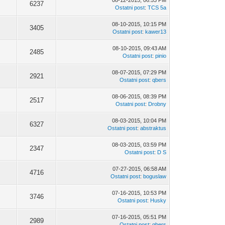
08-12-2015, 06:53 PM
6237
Ostatni post
:
TCS 5a
08-10-2015, 10:15 PM
3405
Ostatni post
:
kawer13
08-10-2015, 09:43 AM
2485
Ostatni post
:
pinio
08-07-2015, 07:29 PM
2921
Ostatni post
:
qbers
08-06-2015, 08:39 PM
2517
Ostatni post
:
Drobny
08-03-2015, 10:04 PM
6327
Ostatni post
:
abstraktus
08-03-2015, 03:59 PM
2347
Ostatni post
:
D S
07-27-2015, 06:58 AM
4716
Ostatni post
:
boguslaw
07-16-2015, 10:53 PM
3746
Ostatni post
:
Husky
07-16-2015, 05:51 PM
2989
Ostatni post
:
qbers