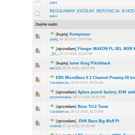
paka
REGULAMINY (OGÓLNY, REPUTACJA, B-HOO
paka
Zwykłe wątki
[
kupię
]
Kompresor
quniq
,
08-26-2015, 10:07 AM
[
sprzedam
]
Flanger MAXON FL-301, MXR M
_Qń_
,
07-17-2015, 12:15 PM
[
kupię
]
tuner Korg Pitchblack
abc123
,
08-30-2015, 06:23 PM
EBS MicroBass II 2 Channel Preamp DI bo
Casablancas
,
08-03-2015, 09:26 AM
[
sprzedam
]
Aphex punch factory, EHX swi
questionmaker
,
08-27-2015, 04:31 PM
[
sprzedam
]
Boss TU-2 Tuner
Casablancas
,
08-17-2015, 01:23 PM
[
sprzedam
]
EHX Bass Big Muff Pi
noobkill
,
07-14-2015, 07:30 PM