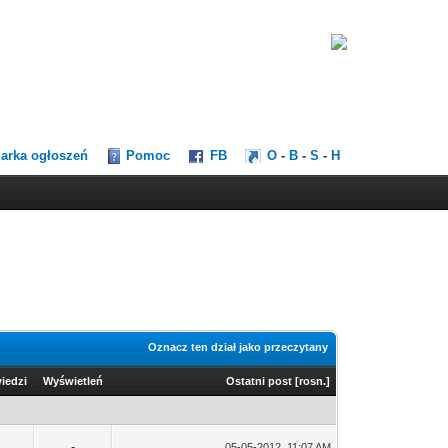
darka ogłoszeń
Pomoc
FB
O
-
B
-
S
-
H
Oznacz ten dział jako przeczytany
iedzi
Wyświetleń
Ostatni post
[
rosn.
]
-
05-05-2012, 11:07 AM