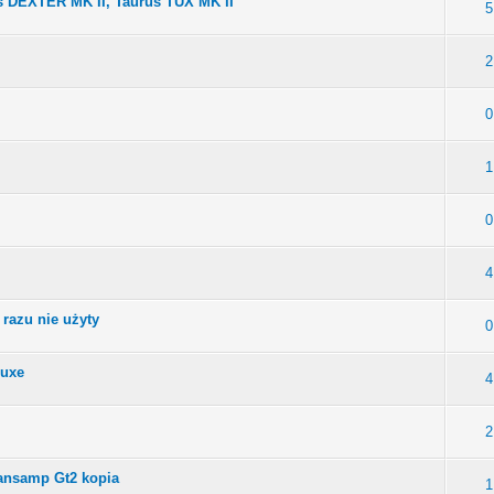
s DEXTER MK II, Taurus TUX MK II
5
2
0
1
0
4
 razu nie użyty
0
luxe
4
2
ansamp Gt2 kopia
1