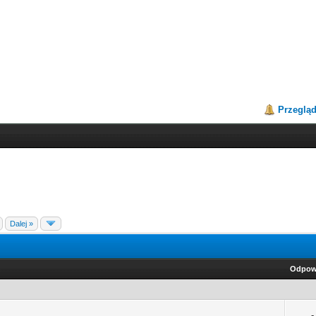
Przeglą
Dalej »
Odpow
-