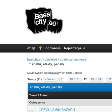
Witaj!
Logowanie
Rejestracja
basscity.eu
›
dzielnice
›
dzielnica handlowa
kostki, efekty, pedały
Użytkownicy przeglądający ten dział: 7 gości
Strony (21):
« Wstecz
1
...
10
11
12
13
14
...
21
kostki, efekty, pedały
Temat
/
Autor
Ogłoszenia
REGULAMIN BAZARU