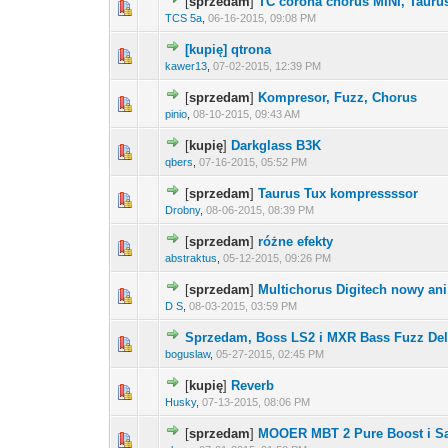
[
sprzedam
]
TC corona chorus MINI, Tauru
TCS 5a
,
06-16-2015, 09:08 PM
[kupię] qtrona
kawer13
,
07-02-2015, 12:39 PM
[
sprzedam
]
Kompresor, Fuzz, Chorus
pinio
,
08-10-2015, 09:43 AM
[
kupię
]
Darkglass B3K
qbers
,
07-16-2015, 05:52 PM
[
sprzedam
]
Taurus Tux kompressssor
Drobny
,
08-06-2015, 08:39 PM
[
sprzedam
]
różne efekty
abstraktus
,
05-12-2015, 09:26 PM
[
sprzedam
]
Multichorus Digitech nowy ani
D S
,
08-03-2015, 03:59 PM
Sprzedam, Boss LS2 i MXR Bass Fuzz De
boguslaw
,
05-27-2015, 02:45 PM
[
kupię
]
Reverb
Husky
,
07-13-2015, 08:06 PM
[
sprzedam
]
MOOER MBT 2 Pure Boost i S