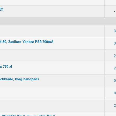
D)
-
3
-80, Zasilacz Yankee PS9-700mA
3
2
x 770 zl
2
tchblade, korg nanopads
0
0
2