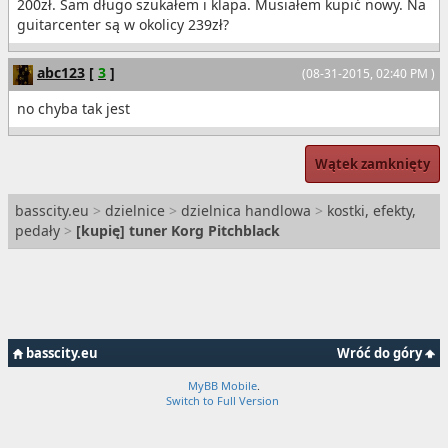
200zł. Sam długo szukałem i klapa. Musiałem kupić nowy. Na
guitarcenter są w okolicy 239zł?
abc123
[
3
]
(08-31-2015, 02:40 PM )
no chyba tak jest
Wątek zamknięty
basscity.eu
>
dzielnice
>
dzielnica handlowa
>
kostki, efekty,
pedały
>
[
kupię
] tuner Korg Pitchblack
basscity.eu
Wróć do góry
MyBB Mobile
.
Switch to Full Version