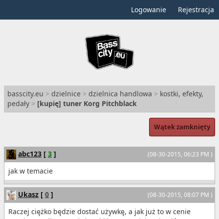
Logowanie
Rejestracja
basscity.eu
>
dzielnice
>
dzielnica handlowa
>
kostki, efekty,
pedały
>
[
kupię
] tuner Korg Pitchblack
Wątek zamknięty
abc123
[
3
]
(08-30-2015, 06:23 PM )
jak w temacie
Ukasz
[
0
]
(08-30-2015, 08:07 PM )
Raczej ciężko będzie dostać używkę, a jak już to w cenie