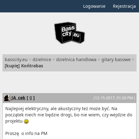
Logowanie
Rejestracja
basscity.eu
>
dzielnice
>
dzielnica handlowa
>
gitary basowe
>
[
kupię
] Końtrabas
JA_cek
[
0
]
(12-15-2017, 01:20 PM )
Najlepiej elektryczny, ale akustyczny też może być. Na
początek niech nie będzie drogi, bo nie wiem, czy wejdzie do
projektu
Proszę o info na PM