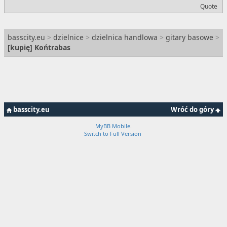
Quote
basscity.eu
>
dzielnice
>
dzielnica handlowa
>
gitary basowe
>
[
kupię
] Końtrabas
basscity.eu
Wróć do góry
MyBB Mobile
.
Switch to Full Version