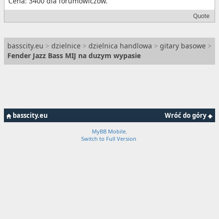
Cena: 3400 dla forumowiczów.
Quote
basscity.eu
>
dzielnice
>
dzielnica handlowa
>
gitary basowe
>
Fender Jazz Bass MIJ na duzym wypasie
basscity.eu
Wróć do góry
MyBB Mobile
.
Switch to Full Version