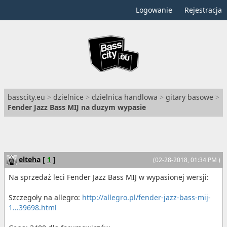
Logowanie
Rejestracja
basscity.eu
>
dzielnice
>
dzielnica handlowa
>
gitary basowe
>
Fender Jazz Bass MIJ na duzym wypasie
elteha
[
1
]
(02-28-2018, 01:34 PM )
Na sprzedaż leci Fender Jazz Bass MIJ w wypasionej wersji:
Szczegoły na allegro:
http://allegro.pl/fender-jazz-bass-mij-
1...39698.html