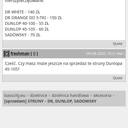
nierozpieczętowane.
DR WHITE - 140 ZŁ
DR ORANGE DO 5-TKI - 150 ZŁ
DUNLOP 40-100 - 55 ZŁ
DUNLOP 45-105 - 60 ZŁ
SADOWSKY - 70 ZŁ
Quote
freshman
[
0
]
(09-08-2020, 10:21 AM )
Cześć. Czy masz może jeszcze na sprzedaż te struny Dunlopa
45-105?
Quote
basscity.eu
>
dzielnice
>
dzielnica handlowa
>
akcesoria
>
[
sprzedam
] STRUNY - DR, DUNLOP, SADOWSKY