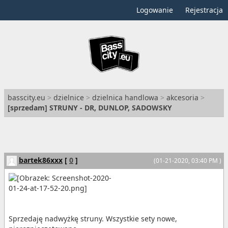
Logowanie
Rejestracja
basscity.eu
>
dzielnice
>
dzielnica handlowa
>
akcesoria
>
[
sprzedam
] STRUNY - DR, DUNLOP, SADOWSKY
bartek86xxx
[
0
]
(01-21-2020, 03:40 PM )
Sprzedaję nadwyżkę struny. Wszystkie sety nowe,