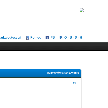
darka ogłoszeń
Pomoc
FB
O
-
B
-
S
-
H
Tryby wyświetlania wątku
#1