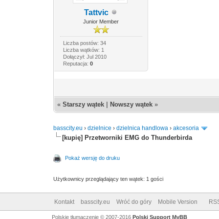
Tattvic
Junior Member
Liczba postów: 34
Liczba wątków: 1
Dołączył: Jul 2010
Reputacja:
0
«
Starszy wątek
|
Nowszy wątek
»
basscity.eu
›
dzielnice
›
dzielnica handlowa
›
akcesoria
[
kupię
] Przetworniki EMG do Thunderbirda
Pokaż wersję do druku
Użytkownicy przeglądający ten wątek: 1 gości
Kontakt
basscity.eu
Wróć do góry
Mobile Version
RS
Polskie tłumaczenie © 2007-2016
Polski Support MyBB