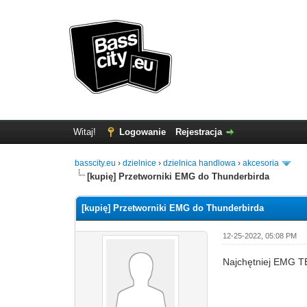
Witaj!
Logowanie
Rejestracja
basscity.eu
›
dzielnice
›
dzielnica handlowa
›
akcesoria
[
kupię
] Przetworniki EMG do Thunderbirda
[kupię] Przetworniki EMG do Thunderbirda
12-25-2022, 05:08 PM
Najchętniej EMG T