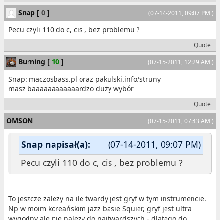
Snap
[
0
]
(07-14-2011, 09:07 PM )
Pecu czyli 110 do c, cis , bez problemu ?
Quote
Burning
[
10
]
(07-15-2011, 12:29 AM )
Snap: maczosbass.pl oraz pakulski.info/struny
masz baaaaaaaaaaaardzo duży wybór
Quote
OMSON
(07-15-2011, 07:43 AM )
Snap napisał(a):
(07-14-2011, 09:07 PM)
Pecu czyli 110 do c, cis , bez problemu ?
To jeszcze zależy na ile twardy jest gryf w tym instrumencie.
Np w moim koreańskim jazz basie Squier, gryf jest ultra
wygodny ale nie nalezy do najtwardszych - dlatego do