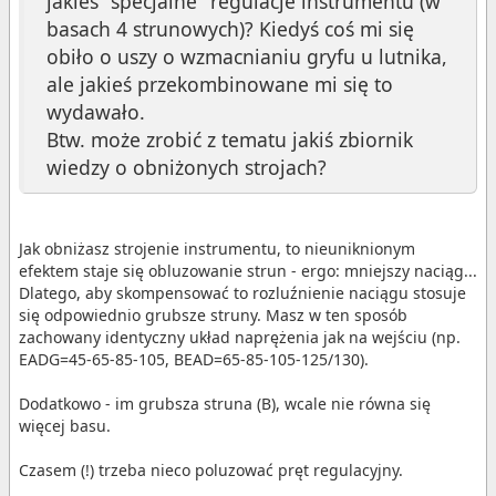
jakieś "specjalne" regulacje instrumentu (w
basach 4 strunowych)? Kiedyś coś mi się
obiło o uszy o wzmacnianiu gryfu u lutnika,
ale jakieś przekombinowane mi się to
wydawało.
Btw. może zrobić z tematu jakiś zbiornik
wiedzy o obniżonych strojach?
Jak obniżasz strojenie instrumentu, to nieuniknionym
efektem staje się obluzowanie strun - ergo: mniejszy naciąg...
Dlatego, aby skompensować to rozluźnienie naciągu stosuje
się odpowiednio grubsze struny. Masz w ten sposób
zachowany identyczny układ naprężenia jak na wejściu (np.
EADG=45-65-85-105, BEAD=65-85-105-125/130).
Dodatkowo - im grubsza struna (B), wcale nie równa się
więcej basu.
Czasem (!) trzeba nieco poluzować pręt regulacyjny.