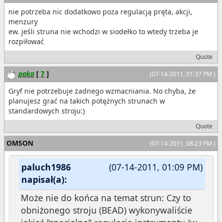
nie potrzeba nic dodatkowo poza regulacją pręta, akcji,
menzury
ew. jeśli struna nie wchodzi w siodełko to wtedy trzeba je
rozpiłować
Quote
paka
[
7
]
(07-14-2011, 01:37 PM )
Gryf nie potrzebuje żadnego wzmacniania. No chyba, że
planujesz grać na takich potężnych strunach w
standardowych stroju:)
Quote
OMSON
(07-14-2011, 08:23 PM )
paluch1986
(07-14-2011, 01:09 PM)
napisał(a):
Może nie do końca na temat strun: Czy to
obniżonego stroju (BEAD) wykonywaliście