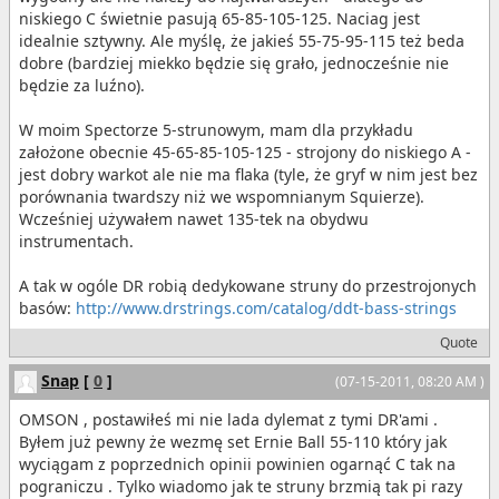
niskiego C świetnie pasują 65-85-105-125. Naciag jest
idealnie sztywny. Ale myślę, że jakieś 55-75-95-115 też beda
dobre (bardziej miekko będzie się grało, jednocześnie nie
będzie za luźno).
W moim Spectorze 5-strunowym, mam dla przykładu
założone obecnie 45-65-85-105-125 - strojony do niskiego A -
jest dobry warkot ale nie ma flaka (tyle, że gryf w nim jest bez
porównania twardszy niż we wspomnianym Squierze).
Wcześniej używałem nawet 135-tek na obydwu
instrumentach.
A tak w ogóle DR robią dedykowane struny do przestrojonych
basów:
http://www.drstrings.com/catalog/ddt-bass-strings
Quote
Snap
[
0
]
(07-15-2011, 08:20 AM )
OMSON , postawiłeś mi nie lada dylemat z tymi DR'ami .
Byłem już pewny że wezmę set Ernie Ball 55-110 który jak
wyciągam z poprzednich opinii powinien ogarnąć C tak na
pograniczu . Tylko wiadomo jak te struny brzmią tak pi razy