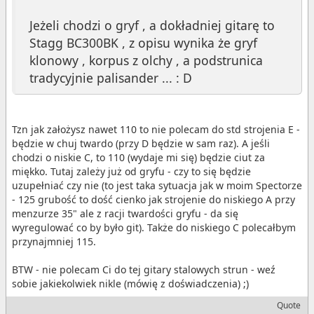
Jeżeli chodzi o gryf , a dokładniej gitarę to
Stagg BC300BK , z opisu wynika że gryf
klonowy , korpus z olchy , a podstrunica
tradycyjnie palisander ... : D
Tzn jak założysz nawet 110 to nie polecam do std strojenia E -
będzie w chuj twardo (przy D będzie w sam raz). A jeśli
chodzi o niskie C, to 110 (wydaje mi się) będzie ciut za
miękko. Tutaj zależy już od gryfu - czy to się będzie
uzupełniać czy nie (to jest taka sytuacja jak w moim Spectorze
- 125 grubość to dość cienko jak strojenie do niskiego A przy
menzurze 35" ale z racji twardości gryfu - da się
wyregulować co by było git). Także do niskiego C polecałbym
przynajmniej 115.
BTW - nie polecam Ci do tej gitary stalowych strun - weź
sobie jakiekolwiek nikle (mówię z doświadczenia) ;)
Quote