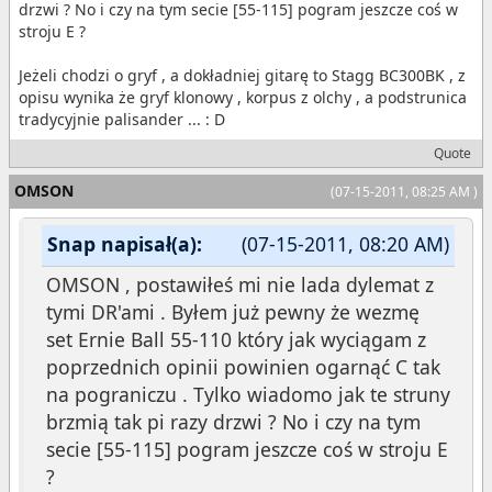
drzwi ? No i czy na tym secie [55-115] pogram jeszcze coś w
stroju E ?
Jeżeli chodzi o gryf , a dokładniej gitarę to Stagg BC300BK , z
opisu wynika że gryf klonowy , korpus z olchy , a podstrunica
tradycyjnie palisander ... : D
Quote
OMSON
(07-15-2011, 08:25 AM )
Snap napisał(a):
(07-15-2011, 08:20 AM)
OMSON , postawiłeś mi nie lada dylemat z
tymi DR'ami . Byłem już pewny że wezmę
set Ernie Ball 55-110 który jak wyciągam z
poprzednich opinii powinien ogarnąć C tak
na pograniczu . Tylko wiadomo jak te struny
brzmią tak pi razy drzwi ? No i czy na tym
secie [55-115] pogram jeszcze coś w stroju E
?