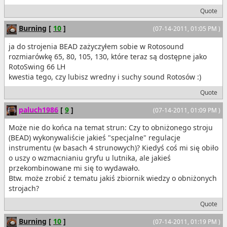
Quote
Burning
[
10
]
(07-14-2011, 01:05 PM )
ja do strojenia BEAD zażyczyłem sobie w Rotosound
rozmiarówkę 65, 80, 105, 130, które teraz są dostępne jako
RotoSwing 66 LH
kwestia tego, czy lubisz wredny i suchy sound Rotosów :)
Quote
paluch1986
[
9
]
(07-14-2011, 01:09 PM )
Może nie do końca na temat strun: Czy to obniżonego stroju
(BEAD) wykonywaliście jakieś "specjalne" regulacje
instrumentu (w basach 4 strunowych)? Kiedyś coś mi się obiło
o uszy o wzmacnianiu gryfu u lutnika, ale jakieś
przekombinowane mi się to wydawało.
Btw. może zrobić z tematu jakiś zbiornik wiedzy o obniżonych
strojach?
Quote
Burning
[
10
]
(07-14-2011, 01:19 PM )