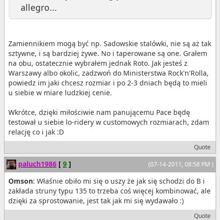
allegro...
Zamiennikiem mogą być np. Sadowskie stalówki, nie są aż tak
sztywne, i są bardziej żywe. No i taperowane są one. Grałem
na obu, ostatecznie wybrałem jednak Roto. Jak jesteś z
Warszawy albo okolic, zadzwoń do Ministerstwa Rock'n'Rolla,
powiedz im jaki chcesz rozmiar i po 2-3 dniach będą to mieli
u siebie w miare ludzkiej cenie.
Wkrótce, dzięki miłościwie nam panującemu Pace będę
testował u siebie lo-ridery w customowych rozmiarach, zdam
relację co i jak :D
Quote
paluch1986
[
9
]
(07-14-2011, 08:58 PM )
Omson
: Właśnie obiło mi się o uszy że jak się schodzi do B i
zakłada struny typu 135 to trzeba coś więcej kombinować, ale
dzięki za sprostowanie, jest tak jak mi się wydawało :)
Quote