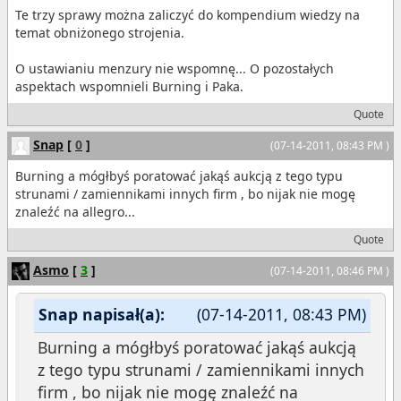
Te trzy sprawy można zaliczyć do kompendium wiedzy na
temat obniżonego strojenia.
O ustawianiu menzury nie wspomnę... O pozostałych
aspektach wspomnieli Burning i Paka.
Quote
Snap
[
0
]
(07-14-2011, 08:43 PM )
Burning a mógłbyś poratować jakąś aukcją z tego typu
strunami / zamiennikami innych firm , bo nijak nie mogę
znaleźć na allegro...
Quote
Asmo
[
3
]
(07-14-2011, 08:46 PM )
Snap napisał(a):
(07-14-2011, 08:43 PM)
Burning a mógłbyś poratować jakąś aukcją
z tego typu strunami / zamiennikami innych
firm , bo nijak nie mogę znaleźć na