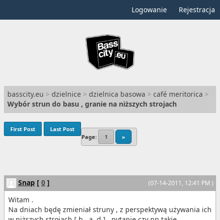
Logowanie
Rejestracja
basscity.eu
>
dzielnice
>
dzielnica basowa
>
café meritorica
>
Wybór strun do basu , granie na niższych strojach
First Post
Last Post
Page:
1
»
Snap
[
0
]
(07-14-2011, 12:41 PM )
Witam .
Na dniach będę zmieniał struny , z perspektywą używania ich
w niższych strojach [ b , a ,d ] , pytanie czy np takie