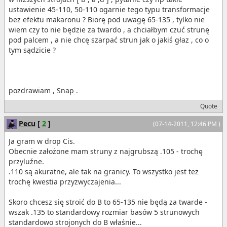
ustawienie 45-110, 50-110 ogarnie tego typu transformacje
bez efektu makaronu ? Biorę pod uwagę 65-135 , tylko nie
wiem czy to nie będzie za twardo , a chciałbym czuć strunę
pod palcem , a nie chcę szarpać strun jak o jakiś głaz , co o
tym sądzicie ?
pozdrawiam , Snap .
Quote
Pecu
[
2
]
(07-14-2011, 12:46 PM )
Ja gram w drop Cis.
Obecnie założone mam struny z najgrubszą .105 - trochę
przyluźne.
.110 są akuratne, ale tak na granicy. To wszystko jest też
trochę kwestia przyzwyczajenia...
Skoro chcesz się stroić do B to 65-135 nie będą za twarde -
wszak .135 to standardowy rozmiar basów 5 strunowych
standardowo strojonych do B właśnie...