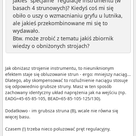
jakieś "specjalne" regulacje instrumentu (w
basach 4 strunowych)? Kiedyś coś mi się
obiło o uszy o wzmacnianiu gryfu u lutnika,
ale jakieś przekombinowane mi się to
wydawało.
Btw. może zrobić z tematu jakiś zbiornik
wiedzy o obniżonych strojach?
Jak obniżasz strojenie instrumentu, to nieuniknionym
efektem staje się obluzowanie strun - ergo: mniejszy naciąg...
Dlatego, aby skompensować to rozluźnienie naciągu stosuje
się odpowiednio grubsze struny. Masz w ten sposób
zachowany identyczny układ naprężenia jak na wejściu (np.
EADG=45-65-85-105, BEAD=65-85-105-125/130).
Dodatkowo - im grubsza struna (B), wcale nie równa się
więcej basu.
Czasem (!) trzeba nieco poluzować pręt regulacyjny.