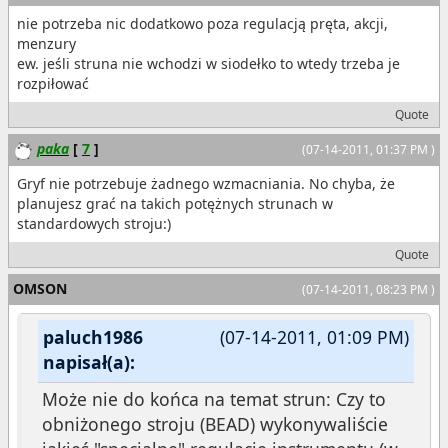
nie potrzeba nic dodatkowo poza regulacją pręta, akcji,
menzury
ew. jeśli struna nie wchodzi w siodełko to wtedy trzeba je
rozpiłować
Quote
paka
[
7
]
(07-14-2011, 01:37 PM )
Gryf nie potrzebuje żadnego wzmacniania. No chyba, że
planujesz grać na takich potężnych strunach w
standardowych stroju:)
Quote
OMSON
(07-14-2011, 08:23 PM )
paluch1986
(07-14-2011, 01:09 PM)
napisał(a):
Może nie do końca na temat strun: Czy to
obniżonego stroju (BEAD) wykonywaliście