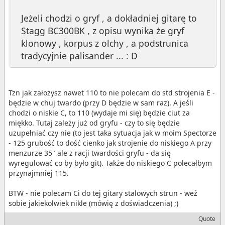
Jeżeli chodzi o gryf , a dokładniej gitarę to
Stagg BC300BK , z opisu wynika że gryf
klonowy , korpus z olchy , a podstrunica
tradycyjnie palisander ... : D
Tzn jak założysz nawet 110 to nie polecam do std strojenia E -
będzie w chuj twardo (przy D będzie w sam raz). A jeśli
chodzi o niskie C, to 110 (wydaje mi się) będzie ciut za
miękko. Tutaj zależy już od gryfu - czy to się będzie
uzupełniać czy nie (to jest taka sytuacja jak w moim Spectorze
- 125 grubość to dość cienko jak strojenie do niskiego A przy
menzurze 35" ale z racji twardości gryfu - da się
wyregulować co by było git). Także do niskiego C polecałbym
przynajmniej 115.
BTW - nie polecam Ci do tej gitary stalowych strun - weź
sobie jakiekolwiek nikle (mówię z doświadczenia) ;)
Quote