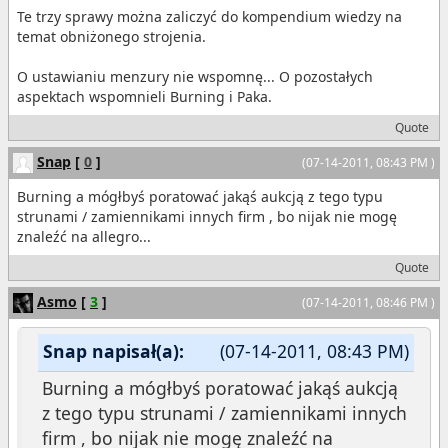
Te trzy sprawy można zaliczyć do kompendium wiedzy na
temat obniżonego strojenia.
O ustawianiu menzury nie wspomnę... O pozostałych
aspektach wspomnieli Burning i Paka.
Quote
Snap
[
0
]
(07-14-2011, 08:43 PM )
Burning a mógłbyś poratować jakąś aukcją z tego typu
strunami / zamiennikami innych firm , bo nijak nie mogę
znaleźć na allegro...
Quote
Asmo
[
3
]
(07-14-2011, 08:46 PM )
Snap napisał(a):
(07-14-2011, 08:43 PM)
Burning a mógłbyś poratować jakąś aukcją
z tego typu strunami / zamiennikami innych
firm , bo nijak nie mogę znaleźć na