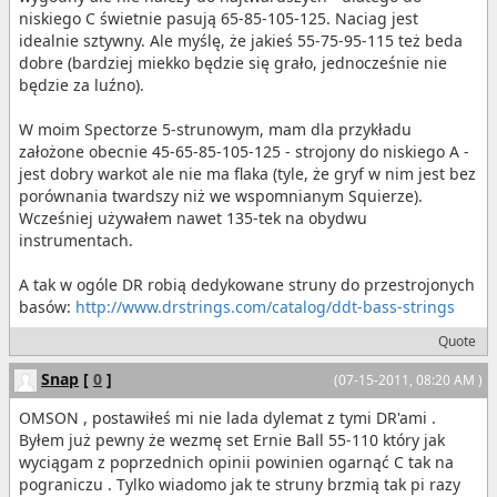
niskiego C świetnie pasują 65-85-105-125. Naciag jest
idealnie sztywny. Ale myślę, że jakieś 55-75-95-115 też beda
dobre (bardziej miekko będzie się grało, jednocześnie nie
będzie za luźno).
W moim Spectorze 5-strunowym, mam dla przykładu
założone obecnie 45-65-85-105-125 - strojony do niskiego A -
jest dobry warkot ale nie ma flaka (tyle, że gryf w nim jest bez
porównania twardszy niż we wspomnianym Squierze).
Wcześniej używałem nawet 135-tek na obydwu
instrumentach.
A tak w ogóle DR robią dedykowane struny do przestrojonych
basów:
http://www.drstrings.com/catalog/ddt-bass-strings
Quote
Snap
[
0
]
(07-15-2011, 08:20 AM )
OMSON , postawiłeś mi nie lada dylemat z tymi DR'ami .
Byłem już pewny że wezmę set Ernie Ball 55-110 który jak
wyciągam z poprzednich opinii powinien ogarnąć C tak na
pograniczu . Tylko wiadomo jak te struny brzmią tak pi razy