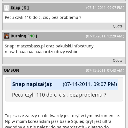
Snap
[
0
]
(07-14-2011, 09:07 PM )
Pecu czyli 110 do c, cis , bez problemu ?
Quote
Burning
[
10
]
(07-15-2011, 12:29 AM )
Snap: maczosbass.pl oraz pakulski.info/struny
masz baaaaaaaaaaaardzo duży wybór
Quote
OMSON
(07-15-2011, 07:43 AM )
Snap napisał(a):
(07-14-2011, 09:07 PM)
Pecu czyli 110 do c, cis , bez problemu ?
To jeszcze zależy na ile twardy jest gryf w tym instrumencie.
Np w moim koreańskim jazz basie Squier, gryf jest ultra
wygodny ale nie nalezy do najtwardszych - dlatego do