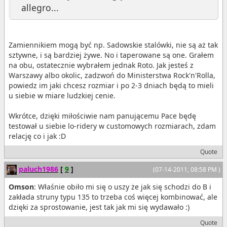
allegro...
Zamiennikiem mogą być np. Sadowskie stalówki, nie są aż tak
sztywne, i są bardziej żywe. No i taperowane są one. Grałem
na obu, ostatecznie wybrałem jednak Roto. Jak jesteś z
Warszawy albo okolic, zadzwoń do Ministerstwa Rock'n'Rolla,
powiedz im jaki chcesz rozmiar i po 2-3 dniach będą to mieli
u siebie w miare ludzkiej cenie.
Wkrótce, dzięki miłościwie nam panującemu Pace będę
testował u siebie lo-ridery w customowych rozmiarach, zdam
relację co i jak :D
Quote
paluch1986
[
9
]
(07-14-2011, 08:58 PM )
Omson
: Właśnie obiło mi się o uszy że jak się schodzi do B i
zakłada struny typu 135 to trzeba coś więcej kombinować, ale
dzięki za sprostowanie, jest tak jak mi się wydawało :)
Quote