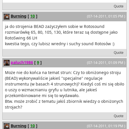
Quote
Burning
[
10
]
(07-14-2011, 01:05 PM )
ja do strojenia BEAD zażyczyłem sobie w Rotosound
rozmiarówkę 65, 80, 105, 130, które teraz są dostępne jako
RotoSwing 66 LH
kwestia tego, czy lubisz wredny i suchy sound Rotosów :)
Quote
paluch1986
[
9
]
(07-14-2011, 01:09 PM )
Może nie do końca na temat strun: Czy to obniżonego stroju
(BEAD) wykonywaliście jakieś "specjalne" regulacje
instrumentu (w basach 4 strunowych)? Kiedyś coś mi się obiło
o uszy o wzmacnianiu gryfu u lutnika, ale jakieś
przekombinowane mi się to wydawało.
Btw. może zrobić z tematu jakiś zbiornik wiedzy o obniżonych
strojach?
Quote
Burning
[
10
]
(07-14-2011, 01:19 PM )