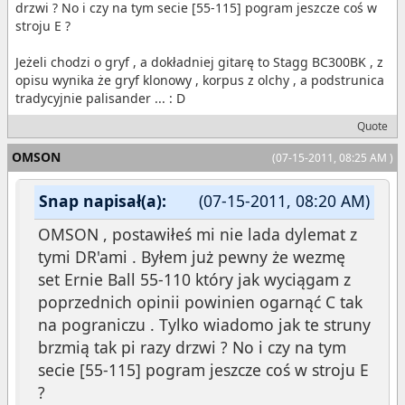
drzwi ? No i czy na tym secie [55-115] pogram jeszcze coś w
stroju E ?
Jeżeli chodzi o gryf , a dokładniej gitarę to Stagg BC300BK , z
opisu wynika że gryf klonowy , korpus z olchy , a podstrunica
tradycyjnie palisander ... : D
Quote
OMSON
(07-15-2011, 08:25 AM )
Snap napisał(a):
(07-15-2011, 08:20 AM)
OMSON , postawiłeś mi nie lada dylemat z
tymi DR'ami . Byłem już pewny że wezmę
set Ernie Ball 55-110 który jak wyciągam z
poprzednich opinii powinien ogarnąć C tak
na pograniczu . Tylko wiadomo jak te struny
brzmią tak pi razy drzwi ? No i czy na tym
secie [55-115] pogram jeszcze coś w stroju E
?