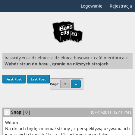
Logowanie
Rejestracja
basscity.eu
>
dzielnice
>
dzielnica basowa
>
café meritorica
>
Wybór strun do basu , granie na niższych strojach
First Post
Last Post
Page:
1
»
Snap
[
0
]
(07-14-2011, 12:41 PM )
Witam .
Na dniach będę zmieniał struny , z perspektywą używania ich
w niższych strojach [ b , a ,d ] , pytanie czy np takie