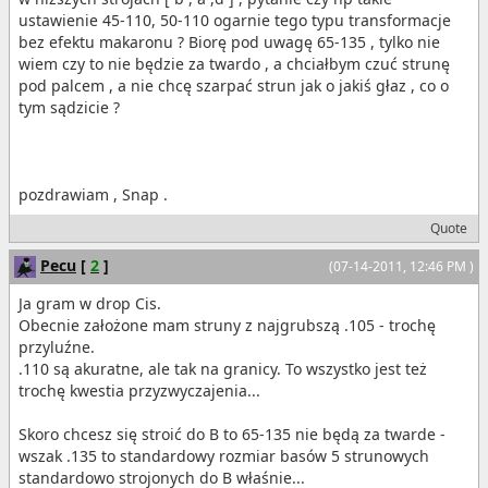
ustawienie 45-110, 50-110 ogarnie tego typu transformacje
bez efektu makaronu ? Biorę pod uwagę 65-135 , tylko nie
wiem czy to nie będzie za twardo , a chciałbym czuć strunę
pod palcem , a nie chcę szarpać strun jak o jakiś głaz , co o
tym sądzicie ?
pozdrawiam , Snap .
Quote
Pecu
[
2
]
(07-14-2011, 12:46 PM )
Ja gram w drop Cis.
Obecnie założone mam struny z najgrubszą .105 - trochę
przyluźne.
.110 są akuratne, ale tak na granicy. To wszystko jest też
trochę kwestia przyzwyczajenia...
Skoro chcesz się stroić do B to 65-135 nie będą za twarde -
wszak .135 to standardowy rozmiar basów 5 strunowych
standardowo strojonych do B właśnie...