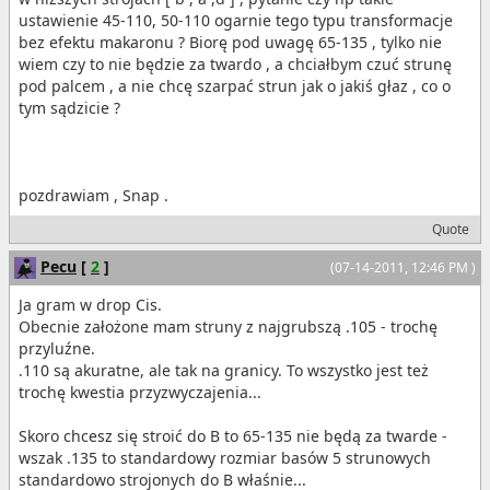
ustawienie 45-110, 50-110 ogarnie tego typu transformacje
bez efektu makaronu ? Biorę pod uwagę 65-135 , tylko nie
wiem czy to nie będzie za twardo , a chciałbym czuć strunę
pod palcem , a nie chcę szarpać strun jak o jakiś głaz , co o
tym sądzicie ?
pozdrawiam , Snap .
Quote
Pecu
[
2
]
(07-14-2011, 12:46 PM )
Ja gram w drop Cis.
Obecnie założone mam struny z najgrubszą .105 - trochę
przyluźne.
.110 są akuratne, ale tak na granicy. To wszystko jest też
trochę kwestia przyzwyczajenia...
Skoro chcesz się stroić do B to 65-135 nie będą za twarde -
wszak .135 to standardowy rozmiar basów 5 strunowych
standardowo strojonych do B właśnie...