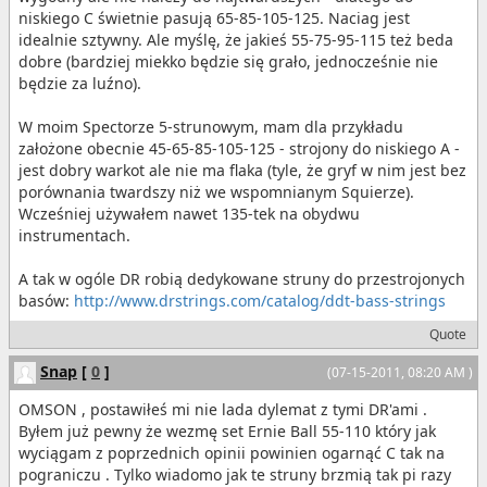
niskiego C świetnie pasują 65-85-105-125. Naciag jest
idealnie sztywny. Ale myślę, że jakieś 55-75-95-115 też beda
dobre (bardziej miekko będzie się grało, jednocześnie nie
będzie za luźno).
W moim Spectorze 5-strunowym, mam dla przykładu
założone obecnie 45-65-85-105-125 - strojony do niskiego A -
jest dobry warkot ale nie ma flaka (tyle, że gryf w nim jest bez
porównania twardszy niż we wspomnianym Squierze).
Wcześniej używałem nawet 135-tek na obydwu
instrumentach.
A tak w ogóle DR robią dedykowane struny do przestrojonych
basów:
http://www.drstrings.com/catalog/ddt-bass-strings
Quote
Snap
[
0
]
(07-15-2011, 08:20 AM )
OMSON , postawiłeś mi nie lada dylemat z tymi DR'ami .
Byłem już pewny że wezmę set Ernie Ball 55-110 który jak
wyciągam z poprzednich opinii powinien ogarnąć C tak na
pograniczu . Tylko wiadomo jak te struny brzmią tak pi razy