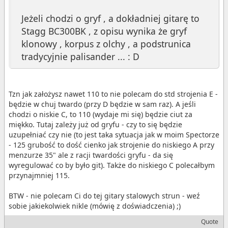
Jeżeli chodzi o gryf , a dokładniej gitarę to
Stagg BC300BK , z opisu wynika że gryf
klonowy , korpus z olchy , a podstrunica
tradycyjnie palisander ... : D
Tzn jak założysz nawet 110 to nie polecam do std strojenia E -
będzie w chuj twardo (przy D będzie w sam raz). A jeśli
chodzi o niskie C, to 110 (wydaje mi się) będzie ciut za
miękko. Tutaj zależy już od gryfu - czy to się będzie
uzupełniać czy nie (to jest taka sytuacja jak w moim Spectorze
- 125 grubość to dość cienko jak strojenie do niskiego A przy
menzurze 35" ale z racji twardości gryfu - da się
wyregulować co by było git). Także do niskiego C polecałbym
przynajmniej 115.
BTW - nie polecam Ci do tej gitary stalowych strun - weź
sobie jakiekolwiek nikle (mówię z doświadczenia) ;)
Quote