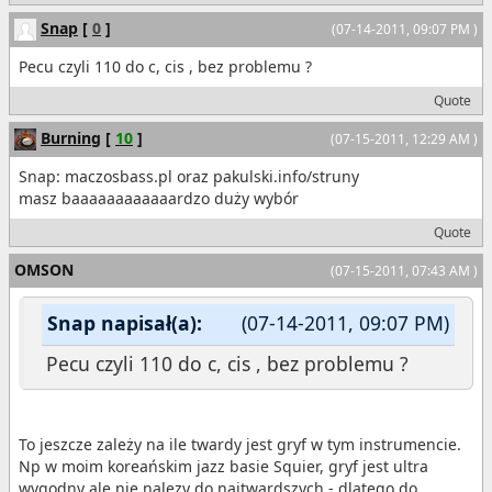
Snap
[
0
]
(07-14-2011, 09:07 PM )
Pecu czyli 110 do c, cis , bez problemu ?
Quote
Burning
[
10
]
(07-15-2011, 12:29 AM )
Snap: maczosbass.pl oraz pakulski.info/struny
masz baaaaaaaaaaaardzo duży wybór
Quote
OMSON
(07-15-2011, 07:43 AM )
Snap napisał(a):
(07-14-2011, 09:07 PM)
Pecu czyli 110 do c, cis , bez problemu ?
To jeszcze zależy na ile twardy jest gryf w tym instrumencie.
Np w moim koreańskim jazz basie Squier, gryf jest ultra
wygodny ale nie nalezy do najtwardszych - dlatego do