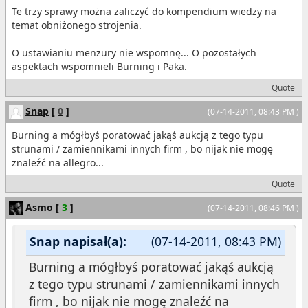
Te trzy sprawy można zaliczyć do kompendium wiedzy na
temat obniżonego strojenia.
O ustawianiu menzury nie wspomnę... O pozostałych
aspektach wspomnieli Burning i Paka.
Quote
Snap
[
0
]
(07-14-2011, 08:43 PM )
Burning a mógłbyś poratować jakąś aukcją z tego typu
strunami / zamiennikami innych firm , bo nijak nie mogę
znaleźć na allegro...
Quote
Asmo
[
3
]
(07-14-2011, 08:46 PM )
Snap napisał(a):
(07-14-2011, 08:43 PM)
Burning a mógłbyś poratować jakąś aukcją
z tego typu strunami / zamiennikami innych
firm , bo nijak nie mogę znaleźć na