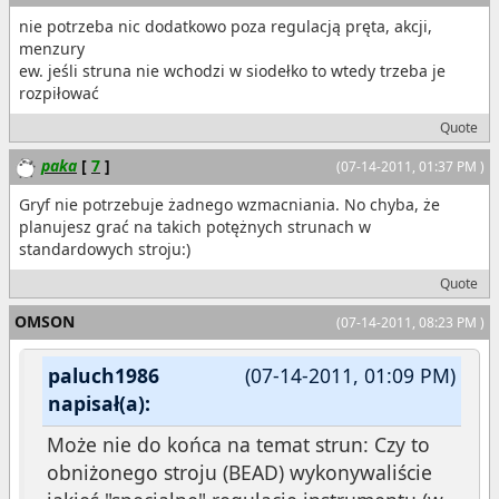
nie potrzeba nic dodatkowo poza regulacją pręta, akcji,
menzury
ew. jeśli struna nie wchodzi w siodełko to wtedy trzeba je
rozpiłować
Quote
paka
[
7
]
(07-14-2011, 01:37 PM )
Gryf nie potrzebuje żadnego wzmacniania. No chyba, że
planujesz grać na takich potężnych strunach w
standardowych stroju:)
Quote
OMSON
(07-14-2011, 08:23 PM )
paluch1986
(07-14-2011, 01:09 PM)
napisał(a):
Może nie do końca na temat strun: Czy to
obniżonego stroju (BEAD) wykonywaliście