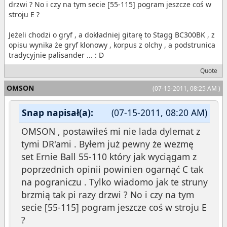
drzwi ? No i czy na tym secie [55-115] pogram jeszcze coś w
stroju E ?
Jeżeli chodzi o gryf , a dokładniej gitarę to Stagg BC300BK , z
opisu wynika że gryf klonowy , korpus z olchy , a podstrunica
tradycyjnie palisander ... : D
Quote
OMSON
(07-15-2011, 08:25 AM )
Snap napisał(a):
(07-15-2011, 08:20 AM)
OMSON , postawiłeś mi nie lada dylemat z
tymi DR'ami . Byłem już pewny że wezmę
set Ernie Ball 55-110 który jak wyciągam z
poprzednich opinii powinien ogarnąć C tak
na pograniczu . Tylko wiadomo jak te struny
brzmią tak pi razy drzwi ? No i czy na tym
secie [55-115] pogram jeszcze coś w stroju E
?