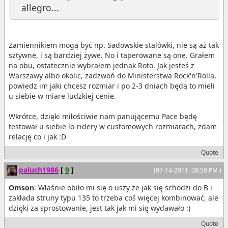
allegro...
Zamiennikiem mogą być np. Sadowskie stalówki, nie są aż tak
sztywne, i są bardziej żywe. No i taperowane są one. Grałem
na obu, ostatecznie wybrałem jednak Roto. Jak jesteś z
Warszawy albo okolic, zadzwoń do Ministerstwa Rock'n'Rolla,
powiedz im jaki chcesz rozmiar i po 2-3 dniach będą to mieli
u siebie w miare ludzkiej cenie.
Wkrótce, dzięki miłościwie nam panującemu Pace będę
testował u siebie lo-ridery w customowych rozmiarach, zdam
relację co i jak :D
Quote
paluch1986
[
9
]
(07-14-2011, 08:58 PM )
Omson
: Właśnie obiło mi się o uszy że jak się schodzi do B i
zakłada struny typu 135 to trzeba coś więcej kombinować, ale
dzięki za sprostowanie, jest tak jak mi się wydawało :)
Quote