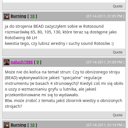
Quote
Burning
[
10
]
(07-14-2011, 01:05 PM )
ja do strojenia BEAD zażyczyłem sobie w Rotosound
rozmiarówkę 65, 80, 105, 130, które teraz są dostępne jako
RotoSwing 66 LH
kwestia tego, czy lubisz wredny i suchy sound Rotosów :)
Quote
paluch1986
[
9
]
(07-14-2011, 01:09 PM )
Może nie do końca na temat strun: Czy to obniżonego stroju
(BEAD) wykonywaliście jakieś "specjalne" regulacje
instrumentu (w basach 4 strunowych)? Kiedyś coś mi się obiło
o uszy o wzmacnianiu gryfu u lutnika, ale jakieś
przekombinowane mi się to wydawało.
Btw. może zrobić z tematu jakiś zbiornik wiedzy o obniżonych
strojach?
Quote
Burning
[
10
]
(07-14-2011, 01:19 PM )