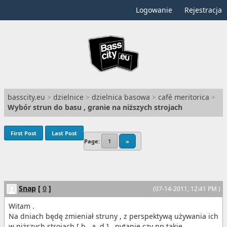
Logowanie
Rejestracja
basscity.eu
>
dzielnice
>
dzielnica basowa
>
café meritorica
>
Wybór strun do basu , granie na niższych strojach
First Post
Last Post
Page:
1
»
Snap
[
0
]
(07-14-2011, 12:41 PM )
Witam .
Na dniach będę zmieniał struny , z perspektywą używania ich
w niższych strojach [ b , a ,d ] , pytanie czy np takie